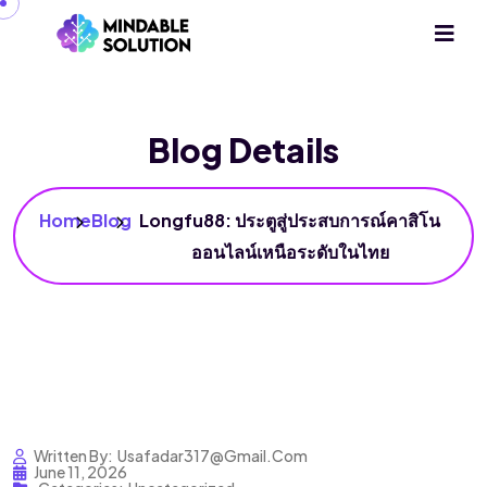
Blog Details
Home
Blog
Longfu88: ประตูสู่ประสบการณ์คาสิโน
ออนไลน์เหนือระดับในไทย
Written By:
Usafadar317@gmail.com
June 11, 2026