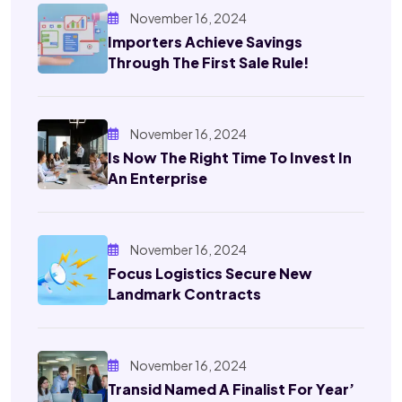
November 16, 2024
Importers Achieve Savings
Through The First Sale Rule!
November 16, 2024
Is Now The Right Time To Invest In
An Enterprise
November 16, 2024
Focus Logistics Secure New
Landmark Contracts
November 16, 2024
Transid Named A Finalist For Year’