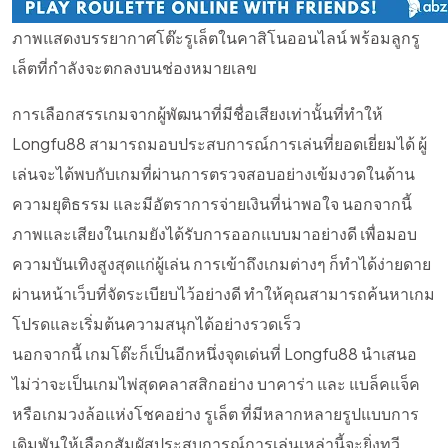
ภาพแสดงบรรยากาศโต๊ะรูเล็ตในคาสิโนออนไลน์ พร้อมลูกรู
เล็ตที่กำลังจะตกลงบนช่องหมายเลข
การเลือกสรรเกมจากผู้พัฒนาที่มีชื่อเสียงเท่านั้นที่ทำให้
Longfu88 สามารถมอบประสบการณ์การเล่นที่ยอดเยี่ยมได้ ผู้
เล่นจะได้พบกับเกมที่ผ่านการตรวจสอบอย่างเข้มงวดในด้าน
ความยุติธรรม และมีอัตราการจ่ายเงินที่น่าพอใจ นอกจากนี้
ภาพและเสียงในเกมยังได้รับการออกแบบมาอย่างดี เพื่อมอบ
ความบันเทิงสูงสุดแก่ผู้เล่น การเข้าถึงเกมต่างๆ ก็ทำได้ง่ายดาย
ผ่านหน้าเว็บที่จัดระเบียบไว้อย่างดี ทำให้คุณสามารถค้นหาเกม
โปรดและเริ่มต้นความสนุกได้อย่างรวดเร็ว
นอกจากนี้ เกมโต๊ะก็เป็นอีกหนึ่งจุดเด่นที่ Longfu88 นำเสนอ
ไม่ว่าจะเป็นเกมไพ่สุดคลาสสิกอย่าง บาคาร่า และ แบล็คแจ็ค
หรือเกมวงล้อแห่งโชคอย่าง รูเล็ต ที่มีหลากหลายรูปแบบการ
เดิมพันให้เลือกสัมผัสประสบการณ์การเล่นเหล่านี้จะยิ่งทวี