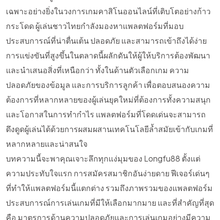
เฉพาะอย่างยิ่งในวงการเกมคาสิโนออนไลน์ที่เติบโตอย่างก้าว
กระโดด ผู้เล่นชาวไทยกำลังมองหาแพลตฟอร์มที่มอบ
ประสบการณ์ที่น่าตื่นเต้น ปลอดภัย และสามารถเข้าถึงได้ง่าย
การแข่งขันที่สูงขึ้นในตลาดนี้ผลักดันให้ผู้ให้บริการต้องพัฒนา
และนำเสนอสิ่งที่เหนือกว่า ทั้งในด้านตัวเลือกเกม ความ
ปลอดภัยของข้อมูล และการบริการลูกค้า เพื่อตอบสนองความ
ต้องการที่หลากหลายของผู้เล่นยุคใหม่ที่ต้องการทั้งความสนุก
และโอกาสในการทำกำไร แพลตฟอร์มที่โดดเด่นจะสามารถ
ดึงดูดผู้เล่นได้ด้วยการผสมผสานเทคโนโลยีล้ำสมัยเข้ากับเกมที่
หลากหลายและน่าสนใจ
บทความนี้จะพาคุณเจาะลึกทุกแง่มุมของ Longfu88 ตั้งแต่
ความประทับใจแรก การสมัครสมาชิกอันง่ายดาย ฟีเจอร์เด่นๆ
ที่ทำให้แพลตฟอร์มนี้แตกต่าง รวมถึงภาพรวมของแพลตฟอร์ม
ประสบการณ์การเล่นเกมที่มีให้เลือกมากมาย และที่สำคัญที่สุด
คือ มาตรการด้านความปลอดภัยและการเล่นเกมอย่างมีความ