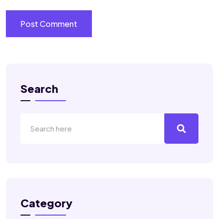
Search
Category