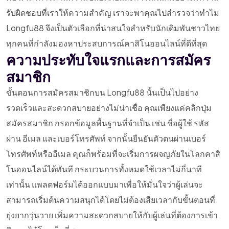
รับผิดชอบที่เราให้ความสำคัญ เราจะพาคุณไปสำรวจว่าทำไม
Longfu88 จึงเป็นตัวเลือกที่น่าสนใจสำหรับนักเดิมพันชาวไทย
ทุกคนที่กำลังมองหาประสบการณ์คาสิโนออนไลน์ที่ดีที่สุด
ความประทับใจแรกและการสมัคร
สมาชิก
ขั้นตอนการสมัครสมาชิกบน Longfu88 นั้นเป็นไปอย่าง
รวดเร็วและสะดวกสบายอย่างไม่น่าเชื่อ คุณเพียงแค่คลิกปุ่ม
สมัครสมาชิก กรอกข้อมูลพื้นฐานที่จำเป็น เช่น ชื่อผู้ใช้ รหัส
ผ่าน อีเมล และเบอร์โทรศัพท์ จากนั้นยืนยันตัวตนผ่านเบอร์
โทรศัพท์หรืออีเมล คุณก็พร้อมที่จะเริ่มการผจญภัยในโลกคาสิ
โนออนไลน์ได้ทันที กระบวนการทั้งหมดใช้เวลาไม่กี่นาที
เท่านั้น แพลตฟอร์มได้ออกแบบมาเพื่อให้มั่นใจว่าผู้เล่นจะ
สามารถเริ่มต้นความสนุกได้โดยไม่ต้องเสียเวลากับขั้นตอนที่
ยุ่งยากวุ่นวาย เพิ่มความสะดวกสบายให้กับผู้เล่นที่ต้องการเข้า