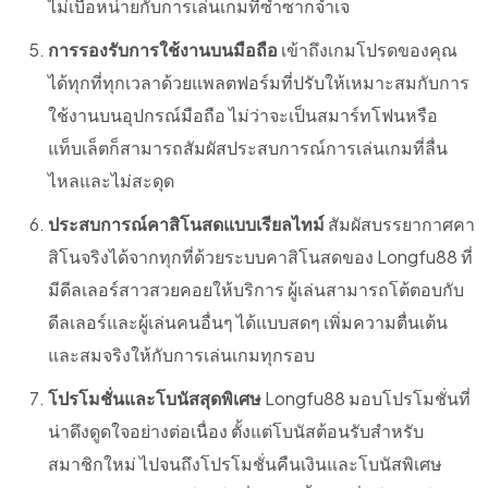
ไม่เบื่อหน่ายกับการเล่นเกมที่ซ้ำซากจำเจ
การรองรับการใช้งานบนมือถือ
เข้าถึงเกมโปรดของคุณ
ได้ทุกที่ทุกเวลาด้วยแพลตฟอร์มที่ปรับให้เหมาะสมกับการ
ใช้งานบนอุปกรณ์มือถือ ไม่ว่าจะเป็นสมาร์ทโฟนหรือ
แท็บเล็ตก็สามารถสัมผัสประสบการณ์การเล่นเกมที่ลื่น
ไหลและไม่สะดุด
ประสบการณ์คาสิโนสดแบบเรียลไทม์
สัมผัสบรรยากาศคา
สิโนจริงได้จากทุกที่ด้วยระบบคาสิโนสดของ Longfu88 ที่
มีดีลเลอร์สาวสวยคอยให้บริการ ผู้เล่นสามารถโต้ตอบกับ
ดีลเลอร์และผู้เล่นคนอื่นๆ ได้แบบสดๆ เพิ่มความตื่นเต้น
และสมจริงให้กับการเล่นเกมทุกรอบ
โปรโมชั่นและโบนัสสุดพิเศษ
Longfu88 มอบโปรโมชั่นที่
น่าดึงดูดใจอย่างต่อเนื่อง ตั้งแต่โบนัสต้อนรับสำหรับ
สมาชิกใหม่ ไปจนถึงโปรโมชั่นคืนเงินและโบนัสพิเศษ