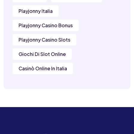
Playjonny Italia
Playjonny Casino Bonus
Playjonny Casino Slots
Giochi Di Slot Online
Casinò Online In Italia