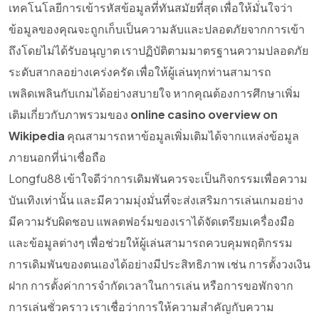
เทคโนโลยีการเข้ารหัสข้อมูลที่ทันสมัยที่สุด เพื่อให้มั่นใจว่า
ข้อมูลของคุณจะถูกเก็บเป็นความลับและปลอดภัยจากการเข้า
ถึงโดยไม่ได้รับอนุญาต เราปฏิบัติตามมาตรฐานความปลอดภัย
ระดับสากลอย่างเคร่งครัด เพื่อให้ผู้เล่นทุกท่านสามารถ
เพลิดเพลินกับเกมได้อย่างสบายใจ หากคุณต้องการศึกษาเพิ่ม
เติมเกี่ยวกับภาพรวมของ
online casino overview on
Wikipedia
คุณสามารถหาข้อมูลเพิ่มเติมได้จากแหล่งข้อมูล
ภายนอกที่น่าเชื่อถือ
Longfu88 เข้าใจดีว่าการเดิมพันควรจะเป็นกิจกรรมเพื่อความ
บันเทิงเท่านั้น และมีความมุ่งมั่นที่จะส่งเสริมการเล่นเกมอย่าง
มีความรับผิดชอบ แพลตฟอร์มของเราได้จัดเตรียมเครื่องมือ
และข้อมูลต่างๆ เพื่อช่วยให้ผู้เล่นสามารถควบคุมพฤติกรรม
การเดิมพันของตนเองได้อย่างมีประสิทธิภาพ เช่น การตั้งวงเงิน
ฝาก การตั้งค่าการจำกัดเวลาในการเล่น หรือการขอพักจาก
การเล่นชั่วคราว เราเชื่อว่าการให้ความสำคัญกับความ