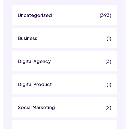
Uncategorized
(393)
Business
(1)
Digital Agency
(3)
Digital Product
(1)
Social Marketing
(2)