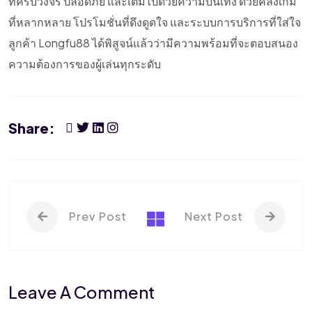
ที่ครบวงจร ปลอดภัย และเต็มไปด้วยความบันเทิง ด้วยคลังเกม
ที่หลากหลาย โปรโมชั่นที่ดึงดูดใจ และระบบการบริการที่ใส่ใจ
ลูกค้า Longfu88 ได้พิสูจน์แล้วว่ามีความพร้อมที่จะตอบสนอง
ความต้องการของผู้เล่นทุกระดับ
Share:
Prev Post
Next Post
Leave A Comment