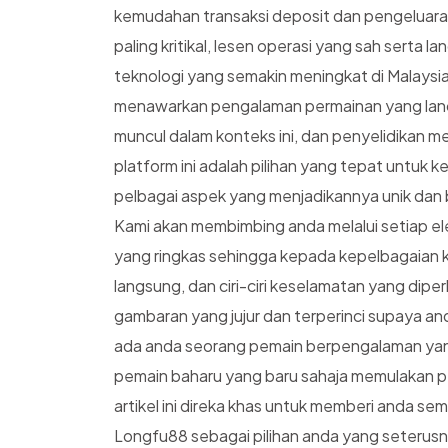
kemudahan transaksi deposit dan pengeluara
paling kritikal, lesen operasi yang sah sert
teknologi yang semakin meningkat di Malaysi
menawarkan pengalaman permainan yang lanca
muncul dalam konteks ini, dan penyelidikan
platform ini adalah pilihan yang tepat untuk
pelbagai aspek yang menjadikannya unik dan 
Kami akan membimbing anda melalui setiap e
yang ringkas sehingga kepada kepelbagaian k
langsung, dan ciri-ciri keselamatan yang dip
gambaran yang jujur dan terperinci supaya 
ada anda seorang pemain berpengalaman yang
pemain baharu yang baru sahaja memulakan per
artikel ini direka khas untuk memberi anda s
Longfu88 sebagai pilihan anda yang seterusn