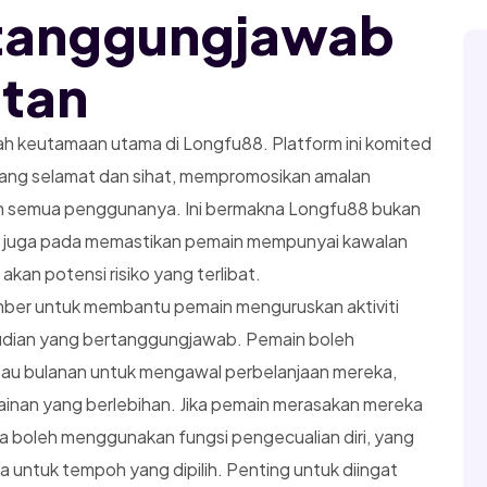
rtanggungjawab
tan
h keutamaan utama di Longfu88. Platform ini komited
ang selamat dan sihat, mempromosikan amalan
an semua penggunanya. Ini bermakna Longfu88 bukan
pi juga pada memastikan pemain mempunyai kawalan
akan potensi risiko yang terlibat.
mber untuk membantu pemain menguruskan aktiviti
rjudian yang bertanggungjawab. Pemain boleh
tau bulanan untuk mengawal perbelanjaan mereka,
ainan yang berlebihan. Jika pemain merasakan mereka
a boleh menggunakan fungsi pengecualian diri, yang
untuk tempoh yang dipilih. Penting untuk diingat