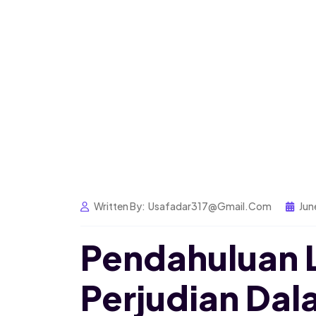
Written By:
Usafadar317@gmail.com
Jun
Pendahuluan 
Perjudian Dal