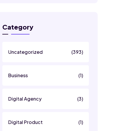
Category
Uncategorized
(393)
Business
(1)
Digital Agency
(3)
Digital Product
(1)