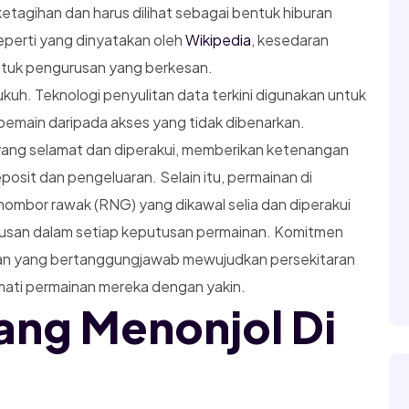
ketagihan dan harus dilihat sebagai bentuk hiburan
perti yang dinyatakan oleh
Wikipedia
, kesedaran
untuk pengurusan yang berkesan.
uh. Teknologi penyulitan data terkini digunakan untuk
emain daripada akses yang tidak dibenarkan.
 yang selamat dan diperakui, memberikan ketenangan
osit dan pengeluaran. Selain itu, permainan di
nombor rawak (RNG) yang dikawal selia dan diperakui
lusan dalam setiap keputusan permainan. Komitmen
an yang bertanggungjawab mewujudkan persekitaran
mati permainan mereka dengan yakin.
Yang Menonjol Di