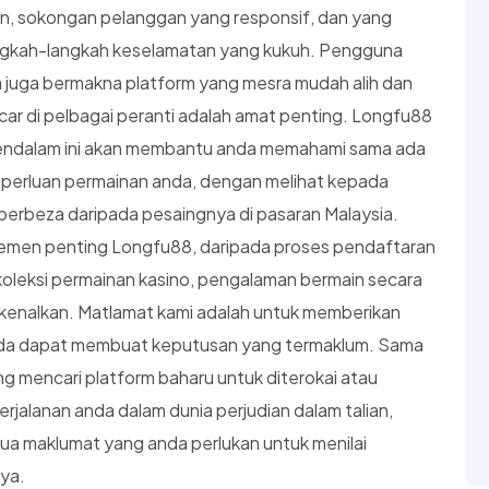
n, sokongan pelanggan yang responsif, dan yang
a langkah-langkah keselamatan yang kukuh. Pengguna
a juga bermakna platform yang mesra mudah alih dan
r di pelbagai peranti adalah amat penting. Longfu88
 mendalam ini akan membantu anda memahami sama ada
 keperluan permainan anda, dengan melihat kepada
berbeza daripada pesaingnya di pasaran Malaysia.
lemen penting Longfu88, daripada proses pendaftaran
oleksi permainan kasino, pengalaman bermain secara
erkenalkan. Matlamat kami adalah untuk memberikan
anda dapat membuat keputusan yang termaklum. Sama
 mencari platform baharu untuk diterokai atau
jalanan anda dalam dunia perjudian dalam talian,
emua maklumat yang anda perlukan untuk menilai
ya.