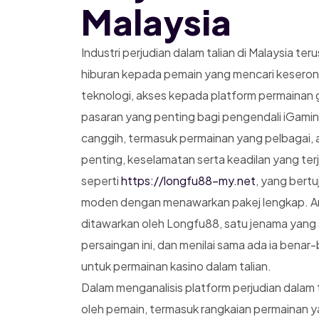
Malaysia
Industri perjudian dalam talian di Malaysia t
hiburan kepada pemain yang mencari kesero
teknologi, akses kepada platform permainan 
pasaran yang penting bagi pengendali iGamin
canggih, termasuk permainan yang pelbagai,
penting, keselamatan serta keadilan yang ter
seperti
https://longfu88-my.net
, yang bert
moden dengan menawarkan pakej lengkap. Ar
ditawarkan oleh Longfu88, satu jenama yang
persaingan ini, dan menilai sama ada ia benar
untuk permainan kasino dalam talian.
Dalam menganalisis platform perjudian dalam 
oleh pemain, termasuk rangkaian permainan y