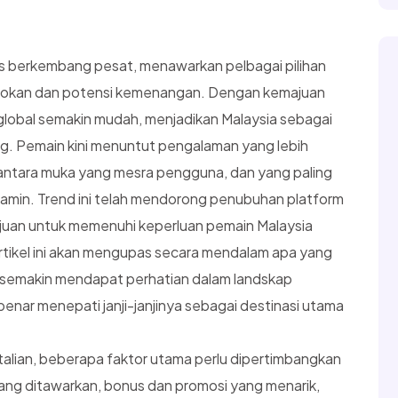
erus berkembang pesat, menawarkan pelbagai pilihan
nokan dan potensi kemenangan. Dengan kemajuan
global semakin mudah, menjadikan Malaysia sebagai
g. Pemain kini menuntut pengalaman yang lebih
 antara muka yang mesra pengguna, dan yang paling
jamin. Trend ini telah mendorong penubuhan platform
ujuan untuk memenuhi keperluan pemain Malaysia
tikel ini akan mengupas secara mendalam apa yang
 semakin mendapat perhatian dalam landskap
-benar menepati janji-janjinya sebagai destinasi utama
talian, beberapa faktor utama perlu dipertimbangkan
ang ditawarkan, bonus dan promosi yang menarik,