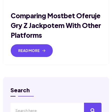
Comparing Mostbet Oferuje
Gry Z Jackpotem With Other
Platforms
READ MORE
Search