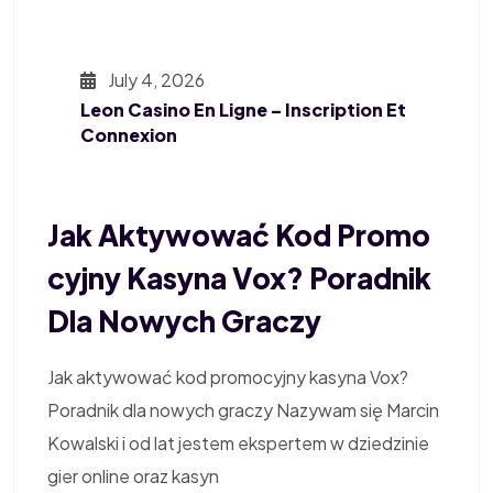
July 4, 2026
Leon Casino En Ligne – Inscription Et
Connexion
Jak Aktywować Kod Promo
Cyjny Kasyna Vox? Poradnik
Dla Nowych Graczy
Jak aktywować kod promocyjny kasyna Vox?
Poradnik dla nowych graczy Nazywam się Marcin
Kowalski i od lat jestem ekspertem w dziedzinie
gier online oraz kasyn