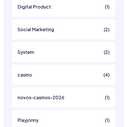
Digital Product
(1)
Social Marketing
(2)
System
(2)
casino
(4)
novos-casinos-2026
(1)
Playjonny
(1)