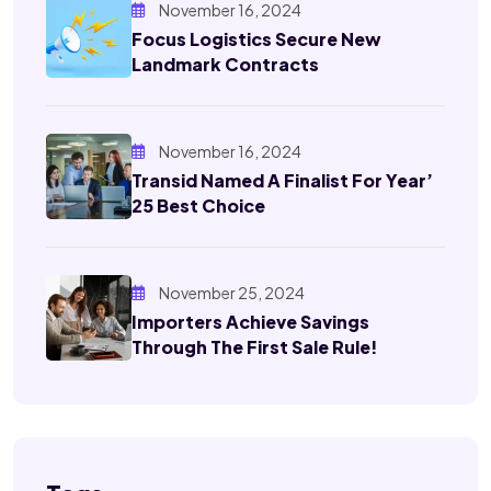
November 16, 2024
Focus Logistics Secure New
Landmark Contracts
November 16, 2024
Transid Named A Finalist For Year’
25 Best Choice
November 25, 2024
Importers Achieve Savings
Through The First Sale Rule!