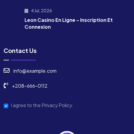
4 Jul, 2026
Leon Casino En Ligne – Inscription Et
Connexion
Contact Us
info@example.com
+208-666-0112
I agree to the Privacy Policy.