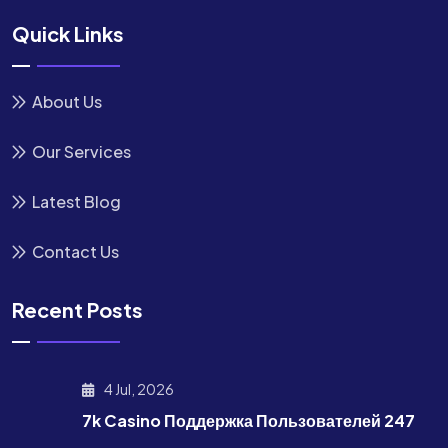
Quick Links
About Us
Our Services
Latest Blog
Contact Us
Recent Posts
4 Jul, 2026
7k Casino Поддержка Пользователей 247