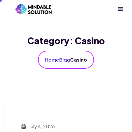
Category:
Casino
Home
Blog
Casino
July 4, 2026