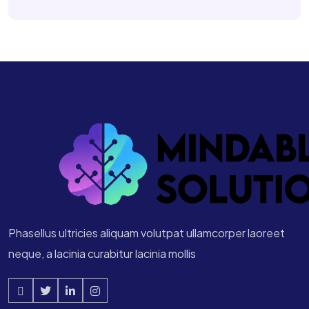
Phasellus ultricies aliquam volutpat ullamcorper laoreet
neque, a lacinia curabitur lacinia mollis