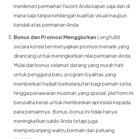
menikmati permainan favorit Anda kapan saja dan di
mana saja tanpa kehilangan kualitas visual maupun
kendali atas permainan Anda.
Bonus dan Promosi Menggiurkan
Longfu88
secara konsisten menyajikan promosi menarik yang
dirancang untuk meningkatkan nilai permainan Anda.
Mulai dari bonus selamat datang yang murah hati
untuk pengguna baru, program loyalitas yang
memberikan hadiah berkelanjutan bagi pemain setia,
hingga penawaran musiman yang spesial, platform ini
berusaha keras untuk memberikan apresiasi kepada
para pemainnya. Bonus-bonus ini tidak hanya
meningkatkan saldo Anda tetapi juga
memperpanjang waktu bermain dan peluang