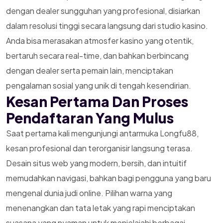
dengan dealer sungguhan yang profesional, disiarkan
dalam resolusi tinggi secara langsung dari studio kasino.
Anda bisa merasakan atmosfer kasino yang otentik,
bertaruh secara real-time, dan bahkan berbincang
dengan dealer serta pemain lain, menciptakan
pengalaman sosial yang unik di tengah kesendirian.
Kesan Pertama Dan Proses
Pendaftaran Yang Mulus
Saat pertama kali mengunjungi antarmuka Longfu88,
kesan profesional dan terorganisir langsung terasa.
Desain situs web yang modern, bersih, dan intuitif
memudahkan navigasi, bahkan bagi pengguna yang baru
mengenal dunia judi online. Pilihan warna yang
menenangkan dan tata letak yang rapi menciptakan
suasana yang nyaman untuk menjelajahi berbagai