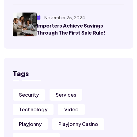
November 25, 2024
Importers Achieve Savings
Through The First Sale Rule!
Tags
Security
Services
Technology
Video
Playjonny
Playjonny Casino