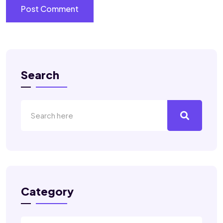
Search
Category