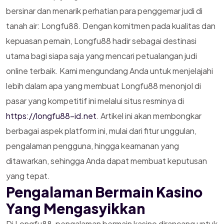
bersinar dan menarik perhatian para penggemar judi di
tanah air: Longfu88. Dengan komitmen pada kualitas dan
kepuasan pemain, Longfu88 hadir sebagai destinasi
utama bagi siapa saja yang mencari petualangan judi
online terbaik. Kami mengundang Anda untuk menjelajahi
lebih dalam apa yang membuat Longfu88 menonjol di
pasar yang kompetitif ini melalui situs resminya di
https://longfu88-id.net
. Artikel ini akan membongkar
berbagai aspek platform ini, mulai dari fitur unggulan,
pengalaman pengguna, hingga keamanan yang
ditawarkan, sehingga Anda dapat membuat keputusan
yang tepat.
Pengalaman Bermain Kasino
Yang Mengasyikkan
Di Longfu88, pengalaman bermain kasino dirancang untuk