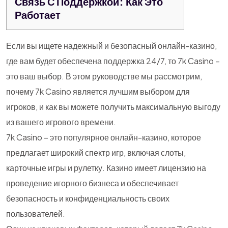
Связь С Поддержкой: Как Это
Работает
Если вы ищете надежный и безопасный онлайн-казино,
где вам будет обеспечена поддержка 24/7, то 7k Casino –
это ваш выбор. В этом руководстве мы рассмотрим,
почему 7k Casino является лучшим выбором для
игроков, и как вы можете получить максимальную выгоду
из вашего игрового времени.
7k Casino – это популярное онлайн-казино, которое
предлагает широкий спектр игр, включая слоты,
карточные игры и рулетку. Казино имеет лицензию на
проведение игорного бизнеса и обеспечивает
безопасность и конфиденциальность своих
пользователей.