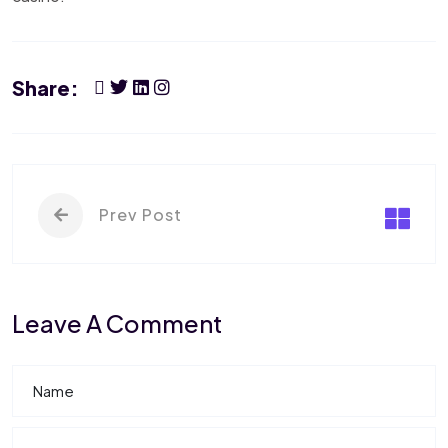
Share:
Prev Post
Leave A Comment