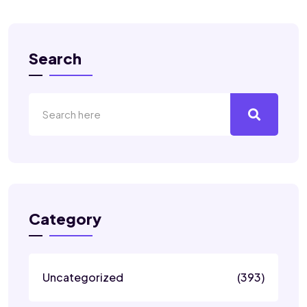
Search
Category
Uncategorized
(393)