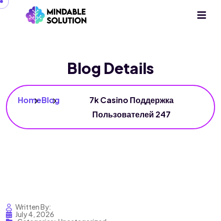
Blog Details
Home
Blog
7k Casino Поддержка
Пользователей 247
Written By:
July 4, 2026