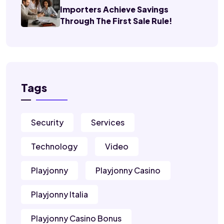
Importers Achieve Savings
Through The First Sale Rule!
Tags
Security
Services
Technology
Video
Playjonny
Playjonny Casino
Playjonny Italia
Playjonny Casino Bonus