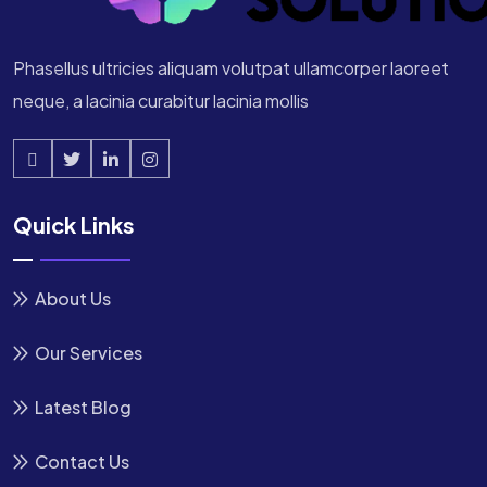
Phasellus ultricies aliquam volutpat ullamcorper laoreet
neque, a lacinia curabitur lacinia mollis
Quick Links
About Us
Our Services
Latest Blog
Contact Us