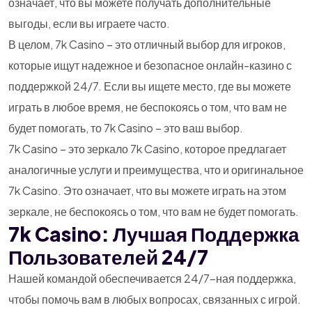
означает, что вы можете получать дополнительные
выгоды, если вы играете часто.
В целом, 7k Casino – это отличный выбор для игроков,
которые ищут надежное и безопасное онлайн-казино с
поддержкой 24/7. Если вы ищете место, где вы можете
играть в любое время, не беспокоясь о том, что вам не
будет помогать, то 7k Casino – это ваш выбор.
7k Casino – это зеркало 7k Casino, которое предлагает
аналогичные услуги и преимущества, что и оригинальное
7k Casino. Это означает, что вы можете играть на этом
зеркале, не беспокоясь о том, что вам не будет помогать.
7k Casino: Лучшая Поддержка
Пользователей 24/7
Нашей командой обеспечивается 24/7-ная поддержка,
чтобы помочь вам в любых вопросах, связанных с игрой.