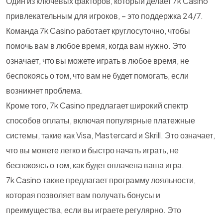
Один из ключевых факторов, который делает 7k Casino
привлекательным для игроков, – это поддержка 24/7.
Команда 7k Casino работает круглосуточно, чтобы
помочь вам в любое время, когда вам нужно. Это
означает, что вы можете играть в любое время, не
беспокоясь о том, что вам не будет помогать, если
возникнет проблема.
Кроме того, 7k Casino предлагает широкий спектр
способов оплаты, включая популярные платежные
системы, такие как Visa, Mastercard и Skrill. Это означает,
что вы можете легко и быстро начать играть, не
беспокоясь о том, как будет оплачена ваша игра.
7k Casino также предлагает программу лояльности,
которая позволяет вам получать бонусы и
преимущества, если вы играете регулярно. Это