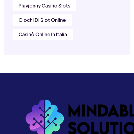
Playjonny Casino Slots
Giochi Di Slot Online
Casinò Online In Italia