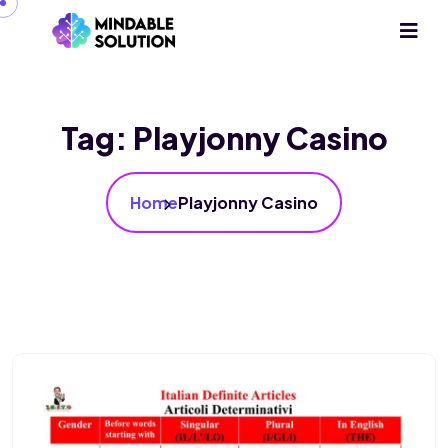
Tag:
Playjonny Casino
Home
Playjonny Casino