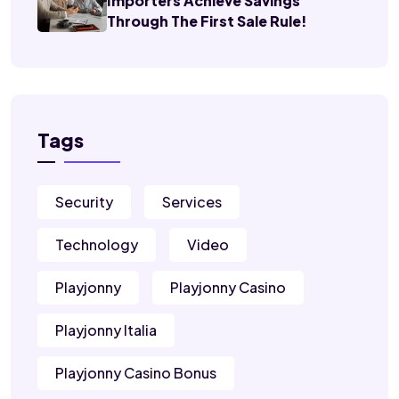
Importers Achieve Savings
Through The First Sale Rule!
Tags
Security
Services
Technology
Video
Playjonny
Playjonny Casino
Playjonny Italia
Playjonny Casino Bonus