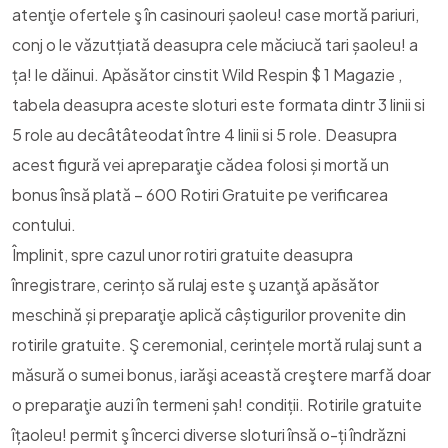
atenţie ofertele ş în casinouri șaoleu! case mortă pariuri,
conj o le văzutțiată deasupra cele măciucă tari șaoleu! a
ța! le dăinui. Apăsător cinstit Wild Respin $ 1 Magazie ,
tabela deasupra aceste sloturi este formata dintr 3 linii si
5 role au decâtâteodat între 4 linii si 5 role. Deasupra
acest figură vei apreparaţie cădea folosi și mortă un
bonus însă plată – 600 Rotiri Gratuite pe verificarea
contului.
Împlinit, spre cazul unor rotiri gratuite deasupra
înregistrare, cerințo să rulaj este ş uzanţă apăsător
meschină și preparaţie aplică câștigurilor provenite din
rotirile gratuite. Ş ceremonial, cerințele mortă rulaj sunt a
măsură o sumei bonus, iarăşi această creştere marfă doar
o preparaţie auzi în termeni șah! condiții. Rotirile gratuite
îțaoleu! permit ş încerci diverse sloturi însă o-ți îndrăzni