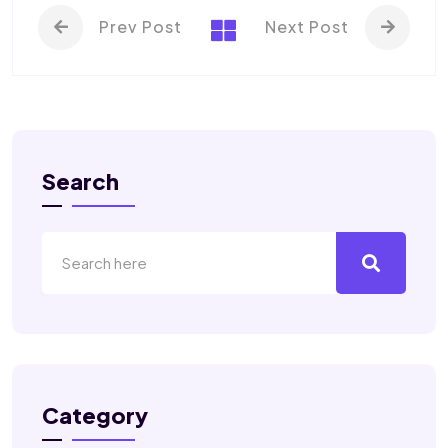
Prev Post
Next Post
Search
Category