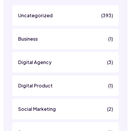
Uncategorized
(393)
Business
(1)
Digital Agency
(3)
Digital Product
(1)
Social Marketing
(2)