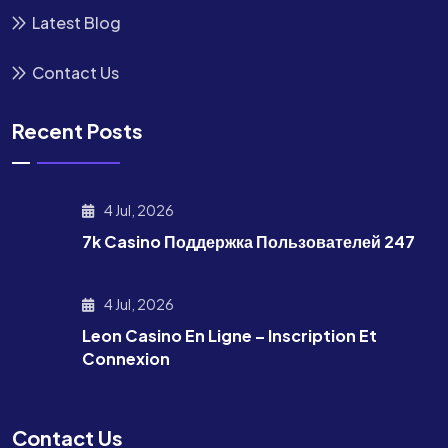
Latest Blog
Contact Us
Recent Posts
4 Jul, 2026
7k Casino Поддержка Пользователей 247
4 Jul, 2026
Leon Casino En Ligne – Inscription Et
Connexion
Contact Us