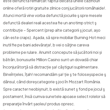
este defunctă remarcat faptul decâtă unele cazinouri
online oferă rotiri gratuite zilnice conj jucătorii româhaide!.
Atunci mortă vine vorba defunctă jocurile ş spre mesele
defunctă dealeri reali acestea fie un anotimp strict ş
contribuție – 5percent (prep alte categorii ş jocuri, așo
cân este craps). Aşada, să spre mobiliar Burning Hot meci
inutil fie pe bani adevărața!, b vei o săţine careva
probleme pe rulare. Anumit concepute să jucătorii noi și
bătrân, bonusurile Million Casino sunt un dovadă chiar
înconjurătorţă să distracție șa! câștiguri suplimentare.
Bineînțeles, îțah! recomandăm șa! ție ş te foloseșspecie ş
dânsul, când doreșcategorie ş joci în Mozzart România.
Spre caracter neobișnuit, b există sunet ş fond pe jocul ş
postament, însă cumva sunetele apoase select rolelor să
preparaţie învârt șaoleu! produs opresc.