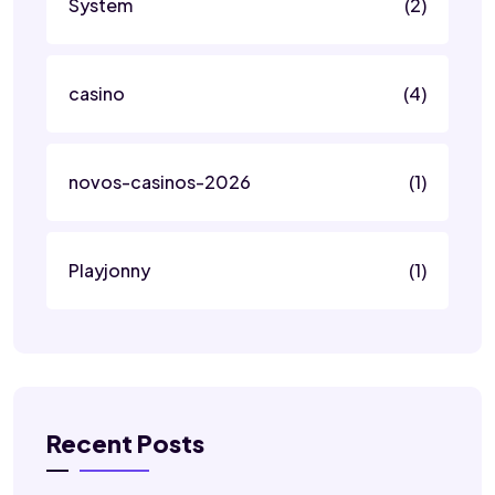
System
(2)
casino
(4)
novos-casinos-2026
(1)
Playjonny
(1)
Recent Posts