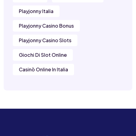
Playjonny Italia
Playjonny Casino Bonus
Playjonny Casino Slots
Giochi Di Slot Online
Casinò Online In Italia