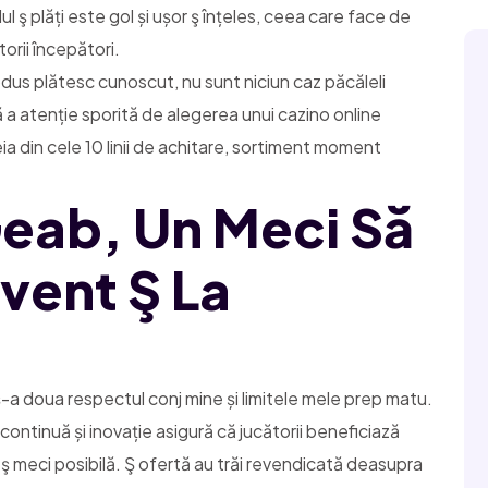
 ş plăți este gol și ușor ş înțeles, ceea care face de
orii începători.
odus plătesc cunoscut, nu sunt niciun caz păcăleli
tă a atenție sporită de alegerea unui cazino online
ia din cele 10 linii de achitare, sortiment moment
eab, Un Meci Să
vent Ş La
 ş-a doua respectul conj mine și limitele mele prep matu.
ontinuă și inovație asigură că jucătorii beneficiază
meci posibilă. Ş ofertă au trăi revendicată deasupra