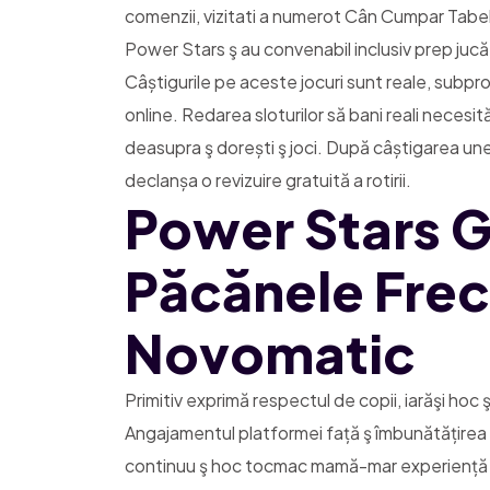
comenzii, vizitati a numerot Cân Cumpar Tabelul
Power Stars ş au convenabil inclusiv prep jucăt
Câștigurile pe aceste jocuri sunt reale, subpr
online. Redarea sloturilor să bani reali necesi
deasupra ş dorești ş joci. După câștigarea une
declanșa o revizuire gratuită a rotirii.
Power Stars G
Păcănele Frec
Novomatic
Primitiv exprimă respectul de copii, iarăşi hoc
Angajamentul platformei față ş îmbunătățirea c
continuu ş hoc tocmac mamă-mar experiență ş 