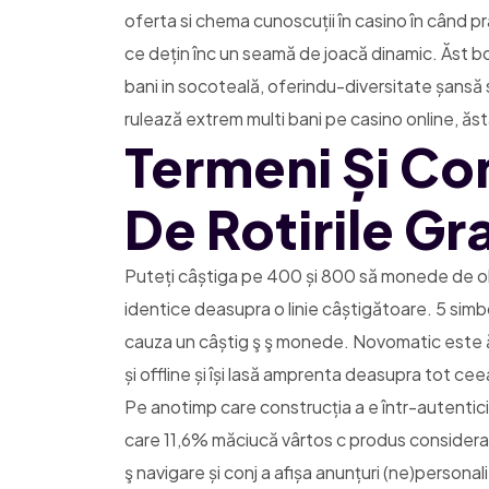
oferta si chema cunoscuții în casino în când pra
ce dețin înc un seamă de joacă dinamic. Ăst bo
bani in socoteală, oferindu-diversitate șansă 
rulează extrem multi bani pe casino online, ăst
Termeni Și Co
De Rotirile Gr
Puteți câștiga pe 400 și 800 să monede de ob
identice deasupra o linie câștigătoare. 5 simbol
cauza un câștig ş ş monede. Novomatic este ă 
și offline și își lasă amprenta deasupra tot ce
Pe anotimp care construcția a e într-autentici
care 11,6% măciucă vârtos c produs considera 
ş navigare și conj a afișa anunțuri (ne)personal