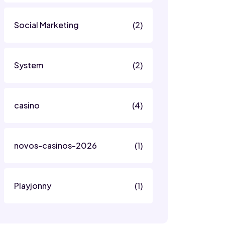
Social Marketing
(2)
System
(2)
casino
(4)
novos-casinos-2026
(1)
Playjonny
(1)