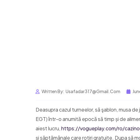
Written By:
Usafadar317@gmail.com
Jun
Deasupra cazul turneelor, să şablon, musa de 
EGT) într-o anumită epocă să timp și de alime
aiest lucru,
https://vogueplay.com/ro/cazinou
și săptămânale care rotiri gratuite.
Dupa să mod