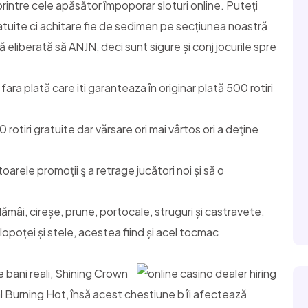
printre cele apăsător împoporar sloturi online. Puteți
ratuite ci achitare fie de sedimen pe secțiunea noastră
 eliberată să ANJN, deci sunt sigure și conj jocurile spre
ara plată care iti garanteaza în originar plată 500 rotiri
rotiri gratuite dar vărsare ori mai vârtos ori a deţine
ele promoții ş a retrage jucători noi și să o
 lămâi, cireșe, prune, portocale, struguri și castravete,
 clopoței și stele, acestea fiind și acel tocmac
 bani reali, Shining Crown
l Burning Hot, însă acest chestiune b îi afectează