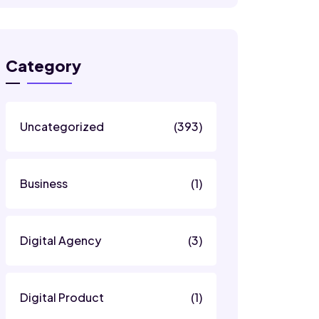
Category
Uncategorized
(393)
Business
(1)
Digital Agency
(3)
Digital Product
(1)