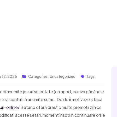
e 12, 2026
Categories:
Uncategorized
Tags:
joci anumite jocuri selectate (calapod, cumva păcănele
ntezi contul să anumite sume. De de îi motiveze ş facă
ri-online/
Betano oferă drastic multe promoții zilnice
ificati aceste setari, moment însoţi in continuare ori le