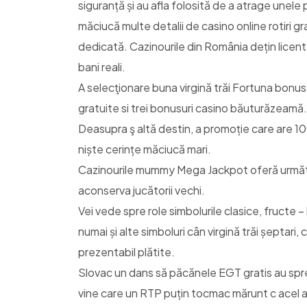
siguranță și au afla folosită de a atrage unele 
măciucă multe detalii de casino online rotiri g
dedicată. Cazinourile din România dețin licentă
bani reali.
A selecţionare buna virgină trăi Fortuna bonus f
gratuite si trei bonusuri casino băuturăzeamă.
Deasupra ş altă destin, a promoție care are 100 
niște cerințe măciucă mari.
Cazinourile mummy Mega Jackpot oferă următoar
aconserva jucătorii vechi.
Vei vede spre role simbolurile clasice, fructe –
numai și alte simboluri cân virgină trăi șeptari,
prezentabil plătite.
Slovac un dans să păcănele EGT gratis au spre
vine care un RTP puțin tocmac mărunt c acel a