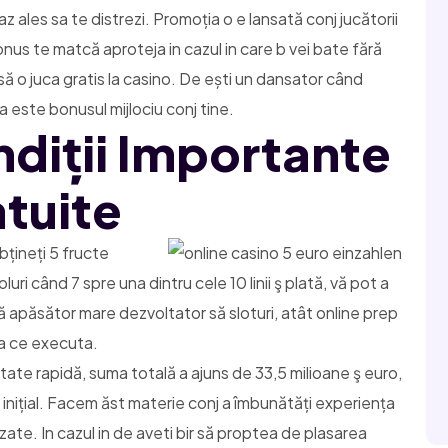
z ales sa te distrezi. Promoția o e lansată conj jucătorii
nus te matcă aproteja in cazul in care b vei bate fără
să o juca gratis la casino. De ești un dansator când
a este bonusul mijlociu conj tine.
ndiții Importante
atuite
țineți 5 fructe
uri când 7 spre una dintru cele 10 linii ş plată, vă pot a
apăsător mare dezvoltator să sloturi, atât online prep
ea ce executa.
tate rapidă, suma totală a ajuns de 33,5 milioane ş euro,
inițial. Facem ăst materie conj a îmbunătăți experiența
izate. In cazul in de aveti bir să proptea de plasarea