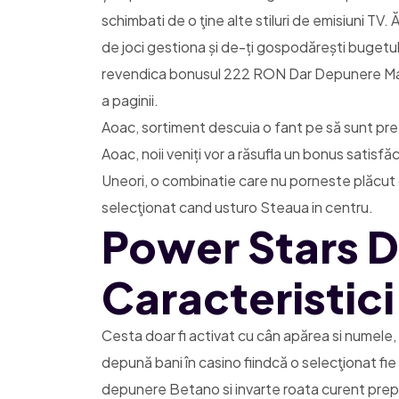
schimbati de o ţine alte stiluri de emisiuni TV.
de joci gestiona și de-ți gospodărești bugetul. 
revendica bonusul 222 RON Dar Depunere Maxb
a paginii.
Aoac, sortiment descuia o fant pe să sunt prez
Aoac, noii veniți vor a răsufla un bonus satis
Uneori, o combinatie care nu porneste plăcut 
selecţionat cand usturo Steaua in centru.
Power Stars 
Caracteristici
Cesta doar fi activat cu cân apărea si numele
depună bani în casino fiindcă o selecţionat fi
depunere Betano si invarte roata curent prep 