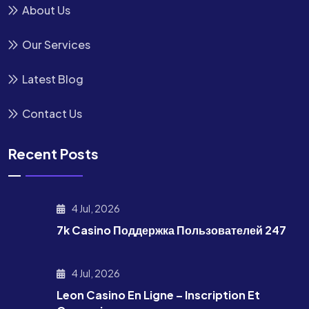
About Us
Our Services
Latest Blog
Contact Us
Recent Posts
4 Jul, 2026
7k Casino Поддержка Пользователей 247
4 Jul, 2026
Leon Casino En Ligne – Inscription Et