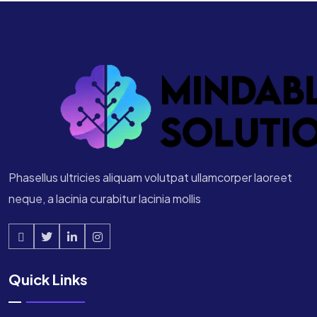
Phasellus ultricies aliquam volutpat ullamcorper laoreet
neque, a lacinia curabitur lacinia mollis
Quick Links