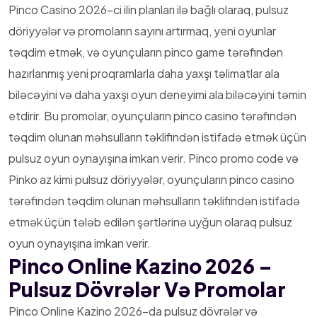
Pinco Casino 2026-ci ilin planları ilə bağlı olaraq, pulsuz
döriyyələr və promoların sayını artırmaq, yeni oyunlar
təqdim etmək, və oyunçuların pinco game tərəfindən
hazırlanmış yeni proqramlarla daha yaxşı təlimatlar ala
biləcəyini və daha yaxşı oyun deneyimi ala biləcəyini təmin
etdirir. Bu promolar, oyunçuların pinco casino tərəfindən
təqdim olunan məhsulların təklifindən istifadə etmək üçün
pulsuz oyun oynayışına imkan verir. Pinco promo code və
Pinko az kimi pulsuz döriyyələr, oyunçuların pinco casino
tərəfindən təqdim olunan məhsulların təklifindən istifadə
etmək üçün tələb edilən şərtlərinə uyğun olaraq pulsuz
oyun oynayışına imkan verir.
Pinco Online Kazino 2026 –
Pulsuz Dövrələr Və Promolar
Pinco Online Kazino 2026-da pulsuz dövrələr və