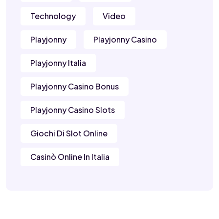
Technology
Video
Playjonny
Playjonny Casino
Playjonny Italia
Playjonny Casino Bonus
Playjonny Casino Slots
Giochi Di Slot Online
Casinò Online In Italia