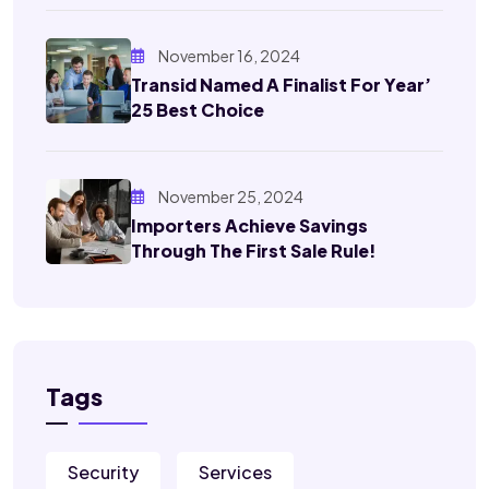
November 16, 2024
Transid Named A Finalist For Year’
25 Best Choice
November 25, 2024
Importers Achieve Savings
Through The First Sale Rule!
Tags
Security
Services