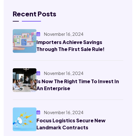
Recent Posts
November 16, 2024
Importers Achieve Savings
Through The First Sale Rule!
November 16, 2024
Is Now The Right Time To Invest In
An Enterprise
November 16, 2024
Focus Logistics Secure New
Landmark Contracts