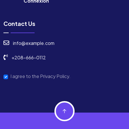
Connexion
Contact Us
info@example.com
+208-666-0112
I agree to the Privacy Policy.