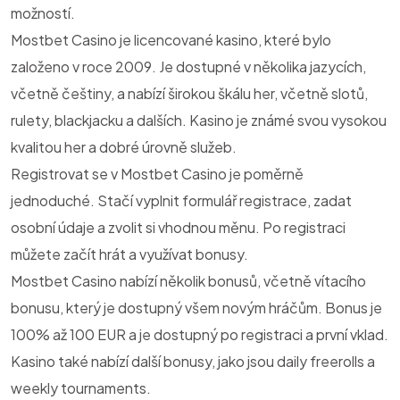
možností.
Mostbet Casino je licencované kasino, které bylo
založeno v roce 2009. Je dostupné v několika jazycích,
včetně češtiny, a nabízí širokou škálu her, včetně slotů,
rulety, blackjacku a dalších. Kasino je známé svou vysokou
kvalitou her a dobré úrovně služeb.
Registrovat se v Mostbet Casino je poměrně
jednoduché. Stačí vyplnit formulář registrace, zadat
osobní údaje a zvolit si vhodnou měnu. Po registraci
můžete začít hrát a využívat bonusy.
Mostbet Casino nabízí několik bonusů, včetně vítacího
bonusu, který je dostupný všem novým hráčům. Bonus je
100% až 100 EUR a je dostupný po registraci a první vklad.
Kasino také nabízí další bonusy, jako jsou daily freerolls a
weekly tournaments.