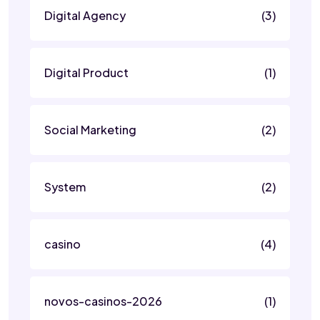
Digital Agency
(3)
Digital Product
(1)
Social Marketing
(2)
System
(2)
casino
(4)
novos-casinos-2026
(1)