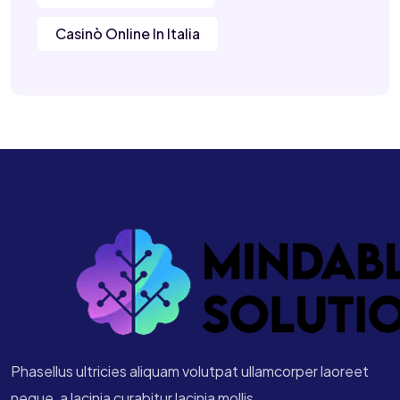
Casinò Online In Italia
Phasellus ultricies aliquam volutpat ullamcorper laoreet
neque, a lacinia curabitur lacinia mollis