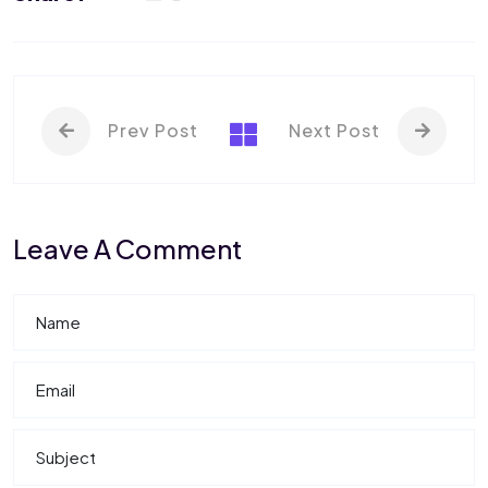
Prev Post
Next Post
Leave A Comment