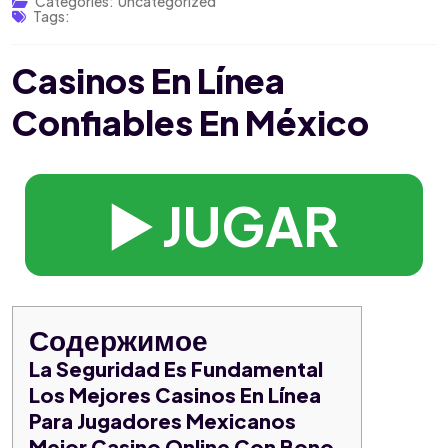
Categories:
Uncategorized
Tags:
Casinos En Línea
Confiables En México
▶️ JUGAR
Содержимое
La Seguridad Es Fundamental
Los Mejores Casinos En Línea
Para Jugadores Mexicanos
Mejor Casino Online Con Bono