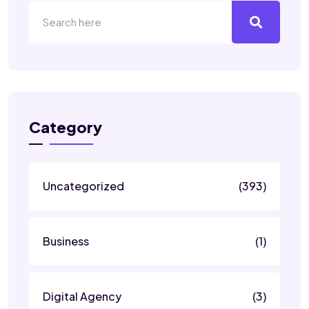
Category
Uncategorized
(393)
Business
(1)
Digital Agency
(3)