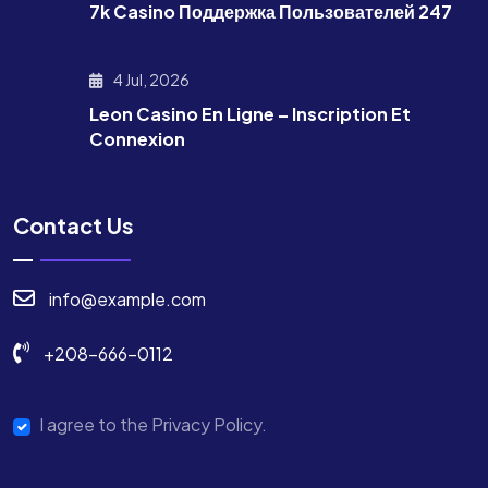
7k Casino Поддержка Пользователей 247
4 Jul, 2026
Leon Casino En Ligne – Inscription Et
Connexion
Contact Us
info@example.com
+208-666-0112
I agree to the Privacy Policy.