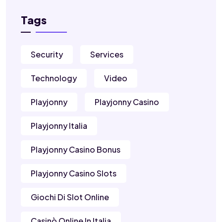
Tags
Security
Services
Technology
Video
Playjonny
Playjonny Casino
Playjonny Italia
Playjonny Casino Bonus
Playjonny Casino Slots
Giochi Di Slot Online
Casinò Online In Italia