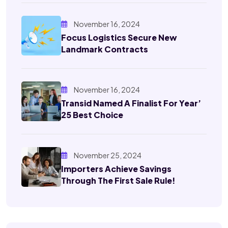
November 16, 2024
Focus Logistics Secure New
Landmark Contracts
November 16, 2024
Transid Named A Finalist For Year’
25 Best Choice
November 25, 2024
Importers Achieve Savings
Through The First Sale Rule!