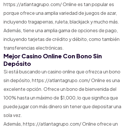
https://atlantagrupo.com/ Online es tan popular es
porque ofrece una amplia variedad de juegos de azar,
incluyendo tragaperras, ruleta, blackjack y mucho más.
Además, tiene una amplia gama de opciones de pago,
incluyendo tarjetas de crédito y débito, como también
transferencias electrónicas.
Mejor Casino Online Con Bono Sin
Depósito
Si está buscando un casino online que ofrezca un bono
sin depósito, https://atlantagrupo.com/ Online es una
excelente opción. Ofrece un bono de bienvenida del
100% hasta un máximo de $1,000, lo que significa que
puede jugar con más dinero sin tener que depositar una
sola vez.
Además, https://atlantagrupo.com/ Online ofrece un