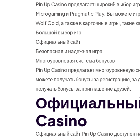
Pin Up Casino предлагает широкий выбор игр
Microgaming и Pragmatic Play. Вы можете игр
Wolf Gold, а также в карточные игры, такие к
Большой выбор игр
Официальный сайт
Безопасная и надежная игра
Многоуровневая система бонусов
Pin Up Casino предлагает многоуровневую си
можете получать бонусы за регистрацию, за д
получать бонусы за приглашение друзей.
Официальный
Casino
Официальный сайт Pin Up Casino доступен на