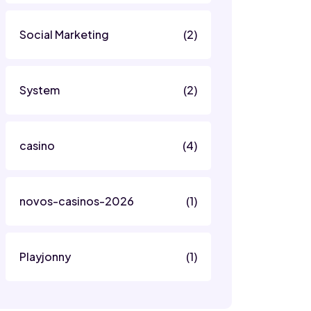
Social Marketing
(2)
System
(2)
casino
(4)
novos-casinos-2026
(1)
Playjonny
(1)