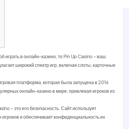
 играть в онлайн-казино, то Pin Up Casino – ваш
лагает широкий спектр игр, включая слоты, карточные
игровая платформа, которая была запущена в 2016
опулярных онлайн-казино в мире, привлекая игроков из
ino – это его безопасность. Сайт использует
 игроков и обеспечивает конфиденциальность их