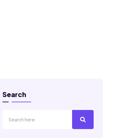
Search