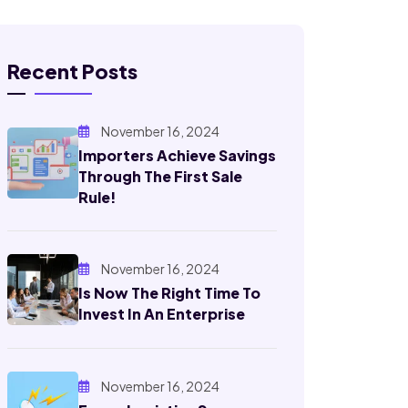
Recent Posts
November 16, 2024
Importers Achieve Savings
Through The First Sale
Rule!
November 16, 2024
Is Now The Right Time To
Invest In An Enterprise
November 16, 2024