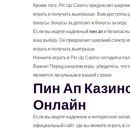
Кроме того, Pin Up Casino предлагает широки
играть и получать выигрыши. Вам доступны
бонусы, бонусы за депозит и бонусы за игру.
Если вы ищете надежный
пин ап
и безопасный
ваш выбор. Он предлагает широкий спектр иг
играть и получать выигрыши.
Начните играть в Pin Up Casino сегодня и п
Важно! Перед началом игры, убедитесь, что в
является легальным в вашей стране.
Пин Ап Казино
Онлайн
Если вы ищете надежное и интересное онлайн
официальный сайт, где вы можете играть в с