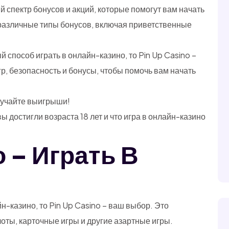
й спектр бонусов и акций, которые помогут вам начать
 различные типы бонусов, включая приветственные
 способ играть в онлайн-казино, то Pin Up Casino –
р, безопасность и бонусы, чтобы помочь вам начать
олучайте выигрыши!
ы достигли возраста 18 лет и что игра в онлайн-казино
 – Играть В
-казино, то Pin Up Casino – ваш выбор. Это
лоты, карточные игры и другие азартные игры.