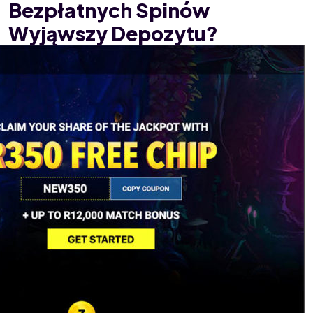
Bezpłatnych Spinów
Wyjąwszy Depozytu?