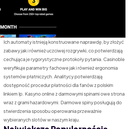
Ich automaty istnieją konstruowane naprawdę, by złożyć
zabawy jak i również uczciwej rozgrywki, co potwierdzają
cechująca je rygorystyczne protokoły pytania. Casinoble
weryfikuje parametry fachowe jak i również ergonomia
systemów płatniczych. Analitycy potwierdzają
dostępność procedur płatności dla fanów z polskim
linkiem Ip. Kasyno online z darmowymi spinami owe strona
wraz z grami hazardowymi. Darmowe spiny posługują do
stwierdzenia sposobu operowania przeważnie
wybieranych slotów w naszym kraju.
Największą Popularnością