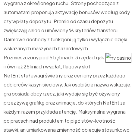
wygraną z określonego ruchu. Strony pochodzące z
automatami proponują aktywację bonusów według kody
czy wpłaty depozytu. Premie od czasu depozytu
zwiększają saldo o umówiony % kryteriów transferu.
Darmowe dochody z funkcjonują tylko i wyłącznie dzięki
wskazanych maszynach hazardowych.
Rozmieszczony pod 5 bębnach, 3 rzędach jak
i również 25 liniach wypłat, flagowy slot
NetEnt stał uwagi świetny oraz ceniony przez każdego
odbiorców kasyn sieciowy. Jak osobiście nazwa wskazuje,
gra posiada obcy rzecz, jaki wydaje się być ożywiony
przez żywą grafikę oraz animacje, do których NetEnt za
każdym razem przykłada atencję. Maksymalna wygrana
po pracach nad produktem to pięć stów-krotność
stawki, an umiarkowana zmienność obiecuje stosunkowo