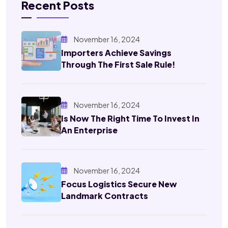
Recent Posts
November 16, 2024
Importers Achieve Savings
Through The First Sale Rule!
November 16, 2024
Is Now The Right Time To Invest In
An Enterprise
November 16, 2024
Focus Logistics Secure New
Landmark Contracts