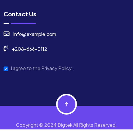
Contact Us
info@example.com
+208-666-0112
I agree to the Privacy Policy.
Copyright © 2024 Digtek All Rights Reserved.