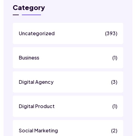
Category
Uncategorized
(393)
Business
(1)
Digital Agency
(3)
Digital Product
(1)
Social Marketing
(2)