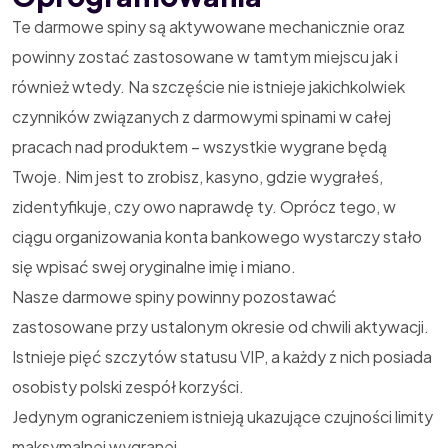
Te darmowe spiny są aktywowane mechanicznie oraz
powinny zostać zastosowane w tamtym miejscu jak i
również wtedy. Na szczęście nie istnieje jakichkolwiek
czynników związanych z darmowymi spinami w całej
pracach nad produktem – wszystkie wygrane będą
Twoje. Nim jest to zrobisz, kasyno, gdzie wygrałeś,
zidentyfikuje, czy owo naprawdę ty. Oprócz tego, w
ciągu organizowania konta bankowego wystarczy stało
się wpisać swej oryginalne imię i miano.
Nasze darmowe spiny powinny pozostawać
zastosowane przy ustalonym okresie od chwili aktywacji.
Istnieje pięć szczytów statusu VIP, a każdy z nich posiada
osobisty polski zespół korzyści.
Jedynym ograniczeniem istnieją ukazujące czujności limity
maksymalnej wygranej.