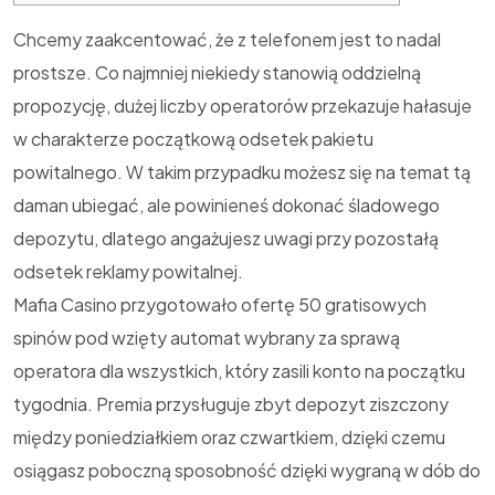
Chcemy zaakcentować, że z telefonem jest to nadal
prostsze. Co najmniej niekiedy stanowią oddzielną
propozycję, dużej liczby operatorów przekazuje hałasuje
w charakterze początkową odsetek pakietu
powitalnego.
W takim przypadku możesz się na temat tą
daman ubiegać, ale powinieneś dokonać śladowego
depozytu, dlatego angażujesz uwagi przy pozostałą
odsetek reklamy powitalnej.
Mafia Casino przygotowało ofertę 50 gratisowych
spinów pod wzięty automat wybrany za sprawą
operatora dla wszystkich, który zasili konto na początku
tygodnia. Premia przysługuje zbyt depozyt ziszczony
między poniedziałkiem oraz czwartkiem, dzięki czemu
osiągasz poboczną sposobność dzięki wygraną w dób do