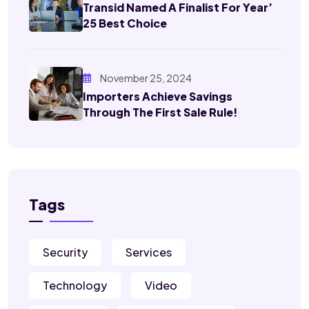
Transid Named A Finalist For Year’
25 Best Choice
November 25, 2024
Importers Achieve Savings
Through The First Sale Rule!
Tags
Security
Services
Technology
Video