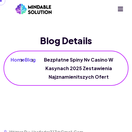
Blog Details
Home
Blog
Bezpłatne Spiny Nv Casino W
Kasynach 2025 Zestawienia
Najznamienitszych Ofert