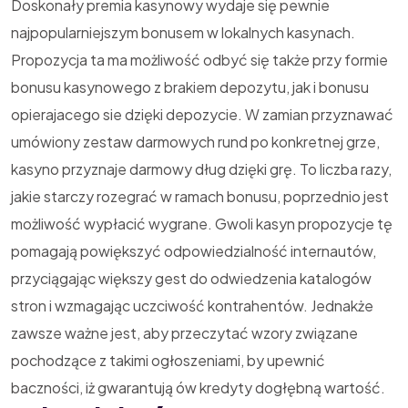
Doskonały premia kasynowy wydaje się pewnie
najpopularniejszym bonusem w lokalnych kasynach.
Propozycja ta ma możliwość odbyć się także przy formie
bonusu kasynowego z brakiem depozytu, jak i bonusu
opierajacego sie dzięki depozycie. W zamian przyznawać
umówiony zestaw darmowych rund po konkretnej grze,
kasyno przyznaje darmowy dług dzięki grę. To liczba razy,
jakie starczy rozegrać w ramach bonusu, poprzednio jest
możliwość wypłacić wygrane.
Gwoli kasyn propozycje tę
pomagają powiększyć odpowiedzialność internautów,
przyciągając większy gest do odwiedzenia katalogów
stron i wzmagając uczciwość kontrahentów. Jednakże
zawsze ważne jest, aby przeczytać wzory związane
pochodzące z takimi ogłoszeniami, by upewnić
baczności, iż gwarantują ów kredyty dogłębną wartość.