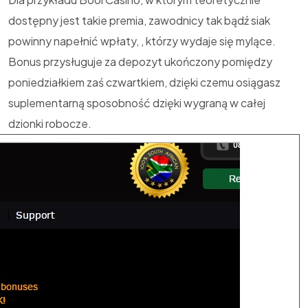
dostępny jest takie premia, zawodnicy tak bądź siak
powinny napełnić wpłaty, , którzy wydaje się mylące.
Bonus przysługuje za depozyt ukończony pomiędzy
poniedziałkiem zaś czwartkiem, dzięki czemu osiągasz
suplementarną sposobność dzięki wygraną w całej
dzionki robocze.