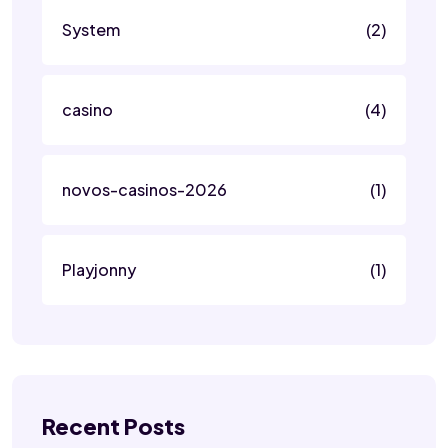
System
(2)
casino
(4)
novos-casinos-2026
(1)
Playjonny
(1)
Recent Posts