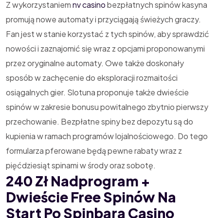
Z wykorzystaniem
nv casino
bezpłatnych spinów kasyna
promują nowe automaty i przyciągają świeżych graczy.
Fan jest w stanie korzystać z tych spinów, aby sprawdzić
nowości i zaznajomić się wraz z opcjami proponowanymi
przez oryginalne automaty. Owe także doskonały
sposób w zachęcenie do eksploracji rozmaitości
osiągalnych gier. Slotuna proponuje także dwieście
spinów w zakresie bonusu powitalnego zbytnio pierwszy
przechowanie. Bezpłatne spiny bez depozytu są do
kupienia w ramach programów lojalnościowego. Do tego
formularza pferowane będą pewne rabaty wraz z
pięćdziesiąt spinami w środy oraz sobotę.
240 Zł Nadprogram +
Dwieście Free Spinów Na
Start Po Spinbara Casino