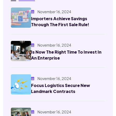
November 16, 2024
Importers Achieve Savings
Through The First Sale Rule!
November 16, 2024
Is Now The Right Time To Invest In
An Enterprise
November 16, 2024
Focus Logistics Secure New
Landmark Contracts
November 16, 2024