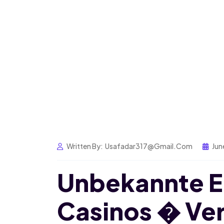
Written By:
Usafadar317@gmail.com
Jun
Unbekannte E
Casinos � Ve