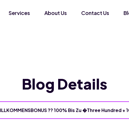
Services
About Us
Contact Us
B
Blog Details
ILLKOMMENSBONUS ?? 100% Bis Zu �three Hundred + 10