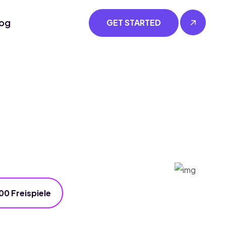
log
GET STARTED
0 Freispiele