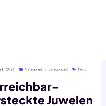
e 11, 2026
Categories:
Uncategorized
Tags:
rreichbar-
rsteckte Juwelen