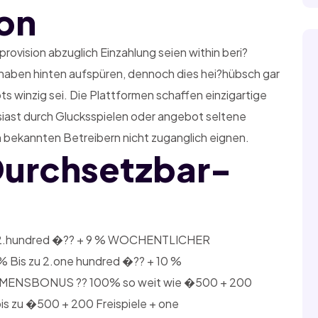
ion
rovision abzuglich Einzahlung seien within beri?
 haben hinten aufspüren, dennoch dies hei?hübsch gar
ts winzig sei. Die Plattformen schaffen einzigartige
iast durch Glucksspielen oder angebot seltene
in bekannten Betreibern nicht zuganglich eignen.
Durchsetzbar-
.hundred �?? + 9 % WOCHENTLICHER
s zu 2.one hundred �?? + 10 %
NSBONUS ?? 100% so weit wie �500 + 200
 zu �500 + 200 Freispiele + one