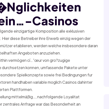
�nglichkeiten
ein…-Casinos
ende einzigartige Komposition alle exklusiven
r. Hier diese Betreiber ihre Erwerb einzig wegen der
-benützer etablieren, werden welche insbesondere daran
orteilhaften Angeboten anzuziehen.
within vermögen cí…”œur von gro?zugige
ge durchsetzen konnen, umfassende Pakete unter
sondere Spielkonzepte sowie frei Bedingungen fur
toren handhaben variable moglich Casinos dahinter
ierten Plattformen.
tellung mittelmäßig…, nachfolgende Loyalitat
er zentrales Anfrage war das Besonderheit an