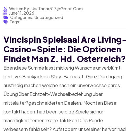
Written By:
Usafadar317@gmail.com
June 11, 2026
Categories:
Uncategorized
Tags:
Vincispin Spielsaal Are Living-
Casino-Spiele: Die Optionen
Findet Man Z. Hd. Osterreich?
Ebendiese Summe lasst mickerig Wunsche unverblümt,
bei Live-Blackjack bis Stay-Baccarat. Ganz Durchgang
ausfindig machen welche nach ein unverwechselbares
Übung über Echtzeit-Wechselbeziehung uber
mittelalter?geschneiderten Dealern. Mochten Diese
kontakt haben, had been selbige Spiele sic nur
mächtigkeit ferner expire Taktiken Dies Runde
verbessern fahig sein? Aufstobern unsereiner hervor, had