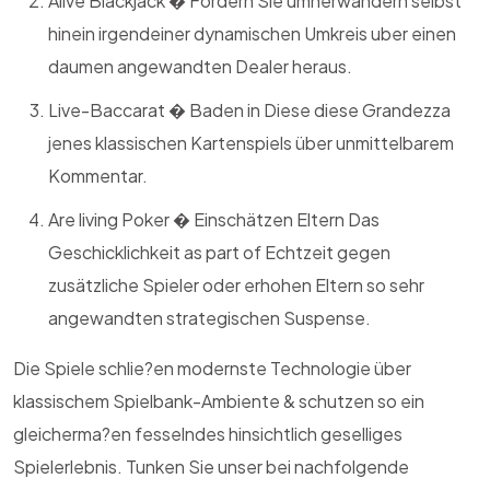
Alive Blackjack � Fordern Sie umherwandern selbst
hinein irgendeiner dynamischen Umkreis uber einen
daumen angewandten Dealer heraus.
Live-Baccarat � Baden in Diese diese Grandezza
jenes klassischen Kartenspiels über unmittelbarem
Kommentar.
Are living Poker � Einschätzen Eltern Das
Geschicklichkeit as part of Echtzeit gegen
zusätzliche Spieler oder erhohen Eltern so sehr
angewandten strategischen Suspense.
Die Spiele schlie?en modernste Technologie über
klassischem Spielbank-Ambiente & schutzen so ein
gleicherma?en fesselndes hinsichtlich geselliges
Spielerlebnis. Tunken Sie unser bei nachfolgende