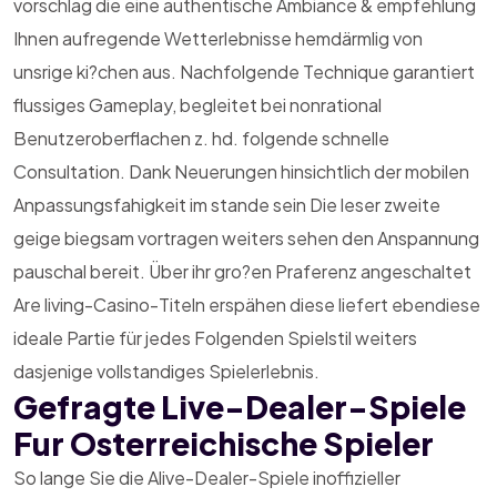
vorschlag die eine authentische Ambiance & empfehlung
Ihnen aufregende Wetterlebnisse hemdärmlig von
unsrige ki?chen aus. Nachfolgende Technique garantiert
flussiges Gameplay, begleitet bei nonrational
Benutzeroberflachen z. hd. folgende schnelle
Consultation. Dank Neuerungen hinsichtlich der mobilen
Anpassungsfahigkeit im stande sein Die leser zweite
geige biegsam vortragen weiters sehen den Anspannung
pauschal bereit. Über ihr gro?en Praferenz angeschaltet
Are living-Casino-Titeln erspähen diese liefert ebendiese
ideale Partie für jedes Folgenden Spielstil weiters
dasjenige vollstandiges Spielerlebnis.
Gefragte Live-Dealer-Spiele
Fur Osterreichische Spieler
So lange Sie die Alive-Dealer-Spiele inoffizieller