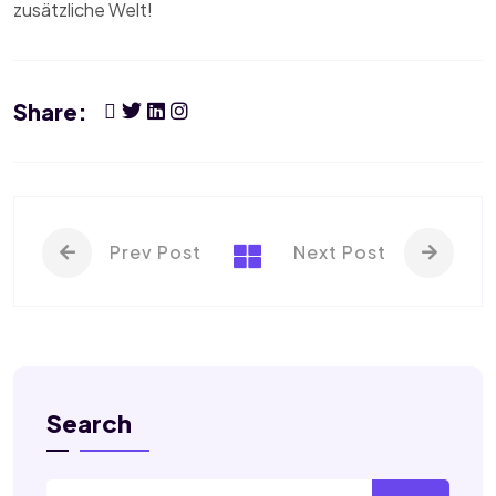
zusätzliche Welt!
Share:
Prev Post
Next Post
Search