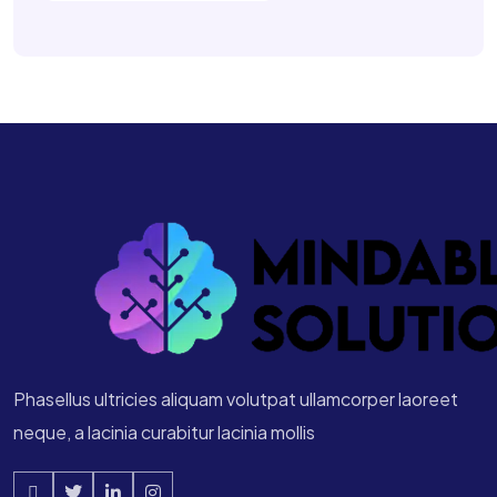
Phasellus ultricies aliquam volutpat ullamcorper laoreet
neque, a lacinia curabitur lacinia mollis