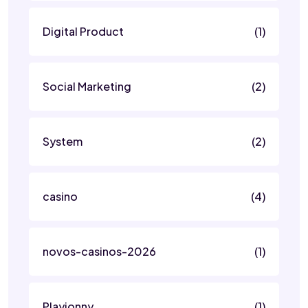
Digital Product
(1)
Social Marketing
(2)
System
(2)
casino
(4)
novos-casinos-2026
(1)
Playjonny
(1)