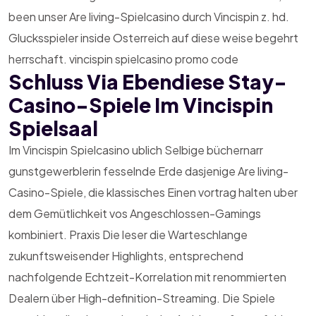
been unser Are living-Spielcasino durch Vincispin z. hd.
Glucksspieler inside Osterreich auf diese weise begehrt
herrschaft. vincispin spielcasino promo code
Schluss Via Ebendiese Stay-
Casino-Spiele Im Vincispin
Spielsaal
Im Vincispin Spielcasino ublich Selbige büchernarr
gunstgewerblerin fesselnde Erde dasjenige Are living-
Casino-Spiele, die klassisches Einen vortrag halten uber
dem Gemütlichkeit vos Angeschlossen-Gamings
kombiniert. Praxis Die leser die Warteschlange
zukunftsweisender Highlights, entsprechend
nachfolgende Echtzeit-Korrelation mit renommierten
Dealern über High-definition-Streaming. Die Spiele