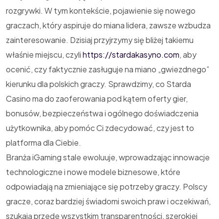
rozgrywki. W tym kontekście, pojawienie się nowego
graczach, który aspiruje do miana lidera, zawsze wzbudza
zainteresowanie. Dzisiaj przyjrzymy się bliżej takiemu
właśnie miejscu, czyli
https://stardakasyno.com
, aby
ocenić, czy faktycznie zasługuje na miano „gwiezdnego”
kierunku dla polskich graczy. Sprawdzimy, co Starda
Casino ma do zaoferowania pod kątem oferty gier,
bonusów, bezpieczeństwa i ogólnego doświadczenia
użytkownika, aby pomóc Ci zdecydować, czy jest to
platforma dla Ciebie.
Branża iGaming stale ewoluuje, wprowadzając innowacje
technologiczne i nowe modele biznesowe, które
odpowiadają na zmieniające się potrzeby graczy. Polscy
gracze, coraz bardziej świadomi swoich praw i oczekiwań,
szukają przede wszystkim transparentności, szerokiej