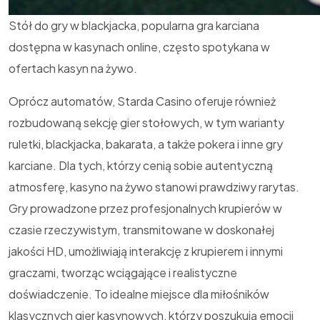
Stół do gry w blackjacka, popularna gra karciana
dostępna w kasynach online, często spotykana w
ofertach kasyn na żywo.
Oprócz automatów, Starda Casino oferuje również
rozbudowaną sekcję gier stołowych, w tym warianty
ruletki, blackjacka, bakarata, a także pokera i inne gry
karciane. Dla tych, którzy cenią sobie autentyczną
atmosferę, kasyno na żywo stanowi prawdziwy rarytas.
Gry prowadzone przez profesjonalnych krupierów w
czasie rzeczywistym, transmitowane w doskonałej
jakości HD, umożliwiają interakcję z krupierem i innymi
graczami, tworząc wciągające i realistyczne
doświadczenie. To idealne miejsce dla miłośników
klasycznych gier kasynowych, którzy poszukują emocji