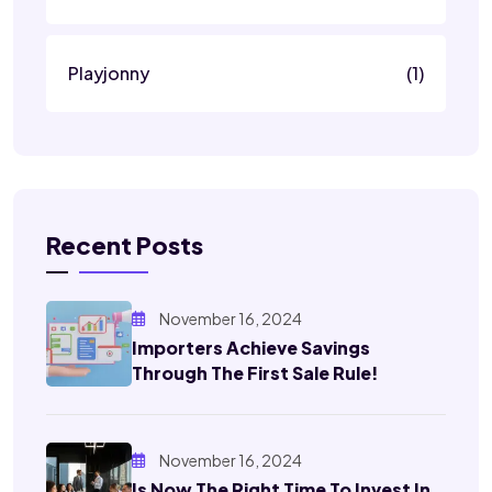
Playjonny
(1)
Recent Posts
November 16, 2024
Importers Achieve Savings
Through The First Sale Rule!
November 16, 2024
Is Now The Right Time To Invest In