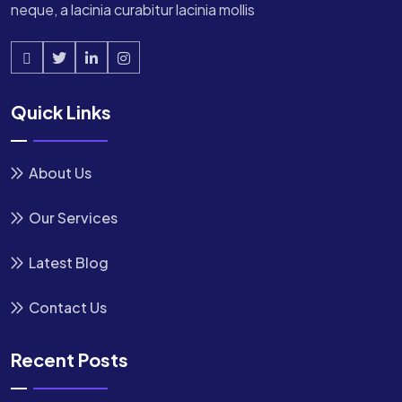
neque, a lacinia curabitur lacinia mollis
Quick Links
About Us
Our Services
Latest Blog
Contact Us
Recent Posts