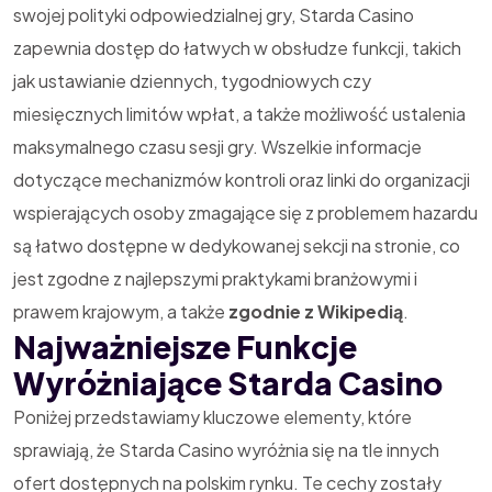
swojej polityki odpowiedzialnej gry, Starda Casino
zapewnia dostęp do łatwych w obsłudze funkcji, takich
jak ustawianie dziennych, tygodniowych czy
miesięcznych limitów wpłat, a także możliwość ustalenia
maksymalnego czasu sesji gry. Wszelkie informacje
dotyczące mechanizmów kontroli oraz linki do organizacji
wspierających osoby zmagające się z problemem hazardu
są łatwo dostępne w dedykowanej sekcji na stronie, co
jest zgodne z najlepszymi praktykami branżowymi i
prawem krajowym, a także
zgodnie z Wikipedią
.
Najważniejsze Funkcje
Wyróżniające Starda Casino
Poniżej przedstawiamy kluczowe elementy, które
sprawiają, że Starda Casino wyróżnia się na tle innych
ofert dostępnych na polskim rynku. Te cechy zostały