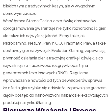
bliskich tym z tradycyjnych kasyn, ale w wygodnym,
domowym zaciszu.
Współpraca Starda Casino z czołówką dostawców
oprogramowania gwarantuje nie tylko różnorodność gier,
ale także ich najwyższą jakość. Firmy takie jak
Microgaming, NetEnt, Play’n GO, Pragmatic Play, a także
dostawcy gier na żywo jak Evolution Gaming, zapewniają
płynność działania gier, atrakcyjną grafikę i dźwięk, a co
najważniejsze – uczciwość rozgrywki opartą na
generatorach liczb losowych (RNG). Regularne
wprowadzanie nowości od tych deweloperów sprawia,
że oferta gier szybko się odświeża, zapewniając graczom
ciągły dostęp do najnowszych i najbardziej ekscytujących
produkcji na rynku iGaming.
Pierwsze Wrażenia I Proces