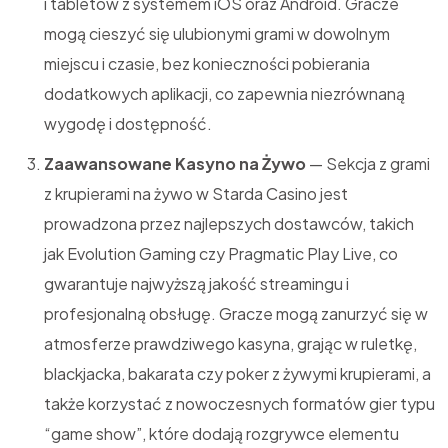
i tabletów z systemem iOS oraz Android. Gracze
mogą cieszyć się ulubionymi grami w dowolnym
miejscu i czasie, bez konieczności pobierania
dodatkowych aplikacji, co zapewnia niezrównaną
wygodę i dostępność.
Zaawansowane Kasyno na Żywo
— Sekcja z grami
z krupierami na żywo w Starda Casino jest
prowadzona przez najlepszych dostawców, takich
jak Evolution Gaming czy Pragmatic Play Live, co
gwarantuje najwyższą jakość streamingu i
profesjonalną obsługę. Gracze mogą zanurzyć się w
atmosferze prawdziwego kasyna, grając w ruletkę,
blackjacka, bakarata czy poker z żywymi krupierami, a
także korzystać z nowoczesnych formatów gier typu
“game show”, które dodają rozgrywce elementu