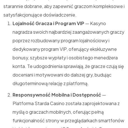
starannie dobrane, aby zapewnić graczom kompleksowe i
satysfakcjonujące doświadczenie.
Lojalność Gracza i Program VIP
— Kasyno
nagradza swoich najbardziej zaangażowanych graczy
poprzez rozbudowany program lojalnościowy i
dedykowany program VIP, oferujący ekskluzywne
bonusy, szybsze wypłaty i osobistego menedżera
konta. Te udogodnienia sprawiają, że gracze czują się
doceniani i motywowani do dalszej gry, budując
długoterminową relację z platformą.
Responsywność Mobilna i Dostępność
—
Platforma Starda Casino została zaprojektowana z
myślą o graczach mobilnych, oferując pełną
funkcjonalność strony w przeglądarkach smartfonów