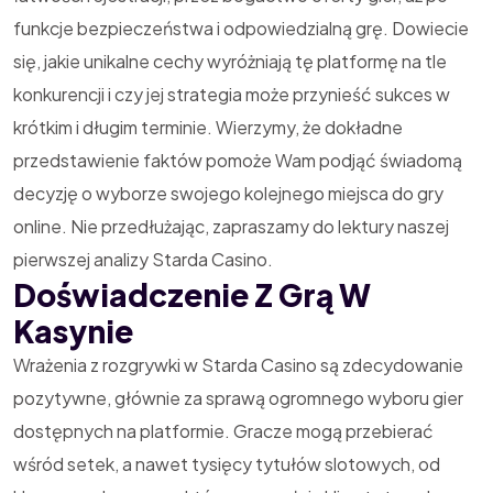
funkcje bezpieczeństwa i odpowiedzialną grę. Dowiecie
się, jakie unikalne cechy wyróżniają tę platformę na tle
konkurencji i czy jej strategia może przynieść sukces w
krótkim i długim terminie. Wierzymy, że dokładne
przedstawienie faktów pomoże Wam podjąć świadomą
decyzję o wyborze swojego kolejnego miejsca do gry
online. Nie przedłużając, zapraszamy do lektury naszej
pierwszej analizy Starda Casino.
Doświadczenie Z Grą W
Kasynie
Wrażenia z rozgrywki w Starda Casino są zdecydowanie
pozytywne, głównie za sprawą ogromnego wyboru gier
dostępnych na platformie. Gracze mogą przebierać
wśród setek, a nawet tysięcy tytułów slotowych, od