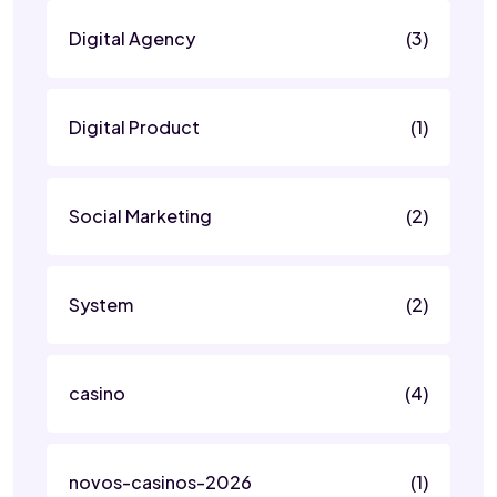
Digital Agency
(3)
Digital Product
(1)
Social Marketing
(2)
System
(2)
casino
(4)
novos-casinos-2026
(1)