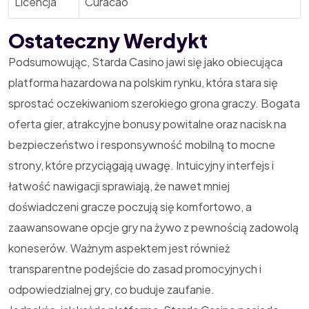
Licencja
Curacao
Ostateczny Werdykt
Podsumowując, Starda Casino jawi się jako obiecująca
platforma hazardowa na polskim rynku, która stara się
sprostać oczekiwaniom szerokiego grona graczy. Bogata
oferta gier, atrakcyjne bonusy powitalne oraz nacisk na
bezpieczeństwo i responsywność mobilną to mocne
strony, które przyciągają uwagę. Intuicyjny interfejs i
łatwość nawigacji sprawiają, że nawet mniej
doświadczeni gracze poczują się komfortowo, a
zaawansowane opcje gry na żywo z pewnością zadowolą
koneserów. Ważnym aspektem jest również
transparentne podejście do zasad promocyjnych i
odpowiedzialnej gry, co buduje zaufanie.