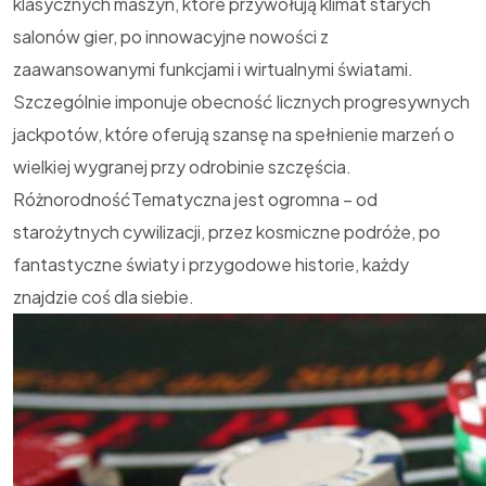
klasycznych maszyn, które przywołują klimat starych
salonów gier, po innowacyjne nowości z
zaawansowanymi funkcjami i wirtualnymi światami.
Szczególnie imponuje obecność licznych progresywnych
jackpotów, które oferują szansę na spełnienie marzeń o
wielkiej wygranej przy odrobinie szczęścia.
RóżnorodnośćTematyczna jest ogromna – od
starożytnych cywilizacji, przez kosmiczne podróże, po
fantastyczne światy i przygodowe historie, każdy
znajdzie coś dla siebie.