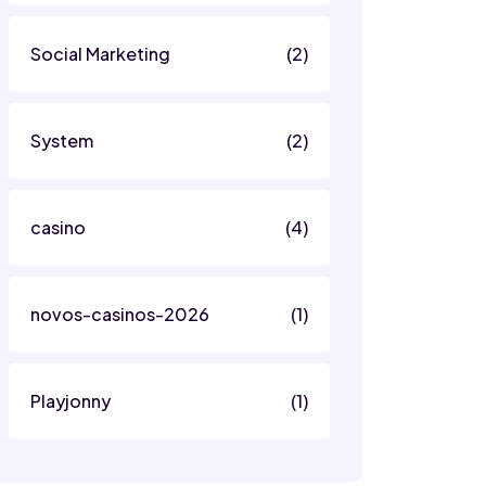
Social Marketing
(2)
System
(2)
casino
(4)
novos-casinos-2026
(1)
Playjonny
(1)