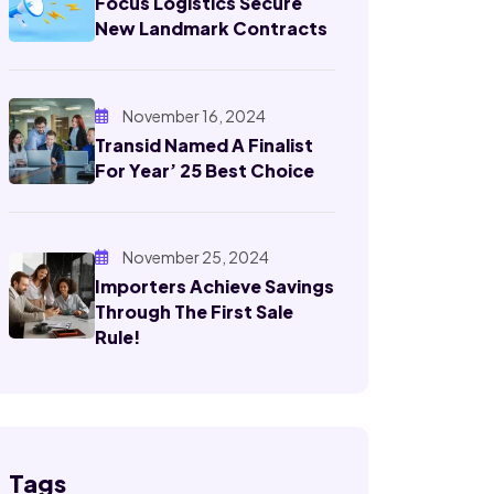
Focus Logistics Secure
New Landmark Contracts
November 16, 2024
Transid Named A Finalist
For Year’ 25 Best Choice
November 25, 2024
Importers Achieve Savings
Through The First Sale
Rule!
Tags