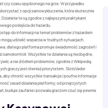
rat czy czasu spędzonego na grze. W przypadku
korzystać z opcji samowykluczenia, która skutecznie
 Działania te są zgodne z najlepszymi praktykami
rowego podejścia do hazardu.
stęp do informacji na temat problemów z hazardem
e mogą udzielić wsparcia w trudnych sytuacjach.
owa, dlatego platforma promuje świadomość zagrożeń i
 samokontroli. Wszystkie te działania są niezbędne,
ywki, a nie źródłem problemów, zgodnie z Wikipedią.
h graczy jest również priorytetem. SlotsVader
 aby chronić wszystkie transakcje i poufne informacje
ść zasad działania platformy, od przejrzystych
, buduje zaufanie i pozwala graczom czuć się pewnie