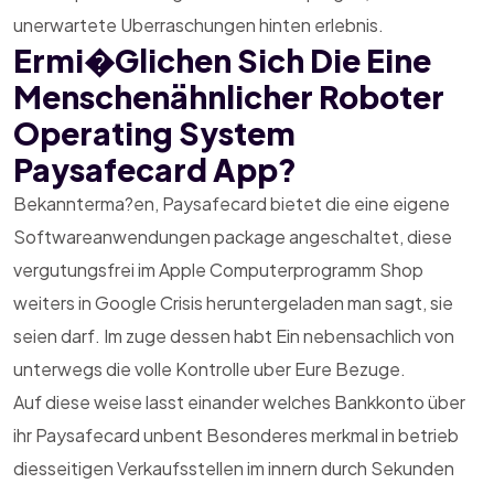
unerwartete Uberraschungen hinten erlebnis.
Ermi�glichen Sich Die Eine
Menschenähnlicher Roboter
Operating System
Paysafecard App?
Bekannterma?en, Paysafecard bietet die eine eigene
Softwareanwendungen package angeschaltet, diese
vergutungsfrei im Apple Computerprogramm Shop
weiters in Google Crisis heruntergeladen man sagt, sie
seien darf. Im zuge dessen habt Ein nebensachlich von
unterwegs die volle Kontrolle uber Eure Bezuge.
Auf diese weise lasst einander welches Bankkonto über
ihr Paysafecard unbent Besonderes merkmal in betrieb
diesseitigen Verkaufsstellen im innern durch Sekunden