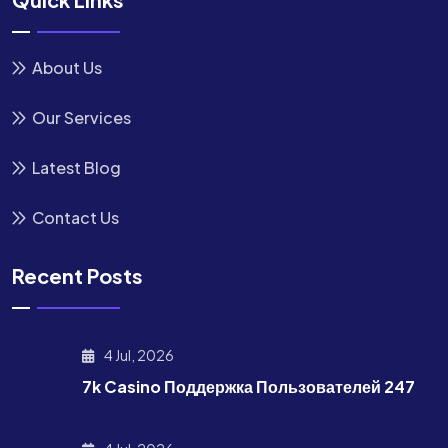
About Us
Our Services
Latest Blog
Contact Us
Recent Posts
4 Jul, 2026
7k Casino Поддержка Пользователей 247