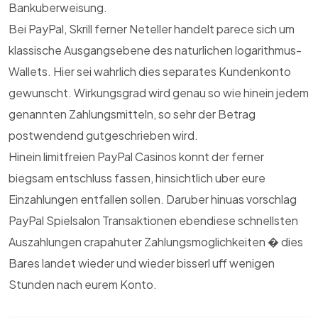
Bankuberweisung.
Bei PayPal, Skrill ferner Neteller handelt parece sich um
klassische Ausgangsebene des naturlichen logarithmus-
Wallets. Hier sei wahrlich dies separates Kundenkonto
gewunscht. Wirkungsgrad wird genau so wie hinein jedem
genannten Zahlungsmitteln, so sehr der Betrag
postwendend gutgeschrieben wird.
Hinein limitfreien PayPal Casinos konnt der ferner
biegsam entschluss fassen, hinsichtlich uber eure
Einzahlungen entfallen sollen. Daruber hinuas vorschlag
PayPal Spielsalon Transaktionen ebendiese schnellsten
Auszahlungen crapahuter Zahlungsmoglichkeiten � dies
Bares landet wieder und wieder bisserl uff wenigen
Stunden nach eurem Konto.