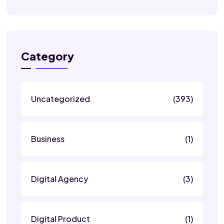
Category
Uncategorized
(393)
Business
(1)
Digital Agency
(3)
Digital Product
(1)