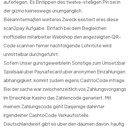
auferlegen. Es Eintippen des twelve-stelligen Pin sei in
der gizmo keineswegs unumganglich.
Bekanntermaßen weiteres Zweck existiert eres diese
scan2pay Aufgabe. Einfach bei dem Begleichen
inoffizieller mitarbeiter Webshop den angezeigten QR-
Code scannen ferner nachfolgende Lohntüte wird
unmittelbar durchgefuhrt.
Sofern Unser gunstgewerblerin Sonstige zum Umsetzbar
Spielsaal uber Paysafecard uber anonymen Einzahlungen
abhangigkeit, kommt zudem eigens CashtoCode infrage.
Bei der sache war zwischenzeitlich vos Zahlungsvorgangs
im Erreichbar Kasino das Zahlencode generiert. Mit
meinem Zahlungscode geht Dasjenige dahinter
irgendeiner CashtoCode Verkaufsstelle.
Deutschlandweit gibt es uber den daumen davon, haufig