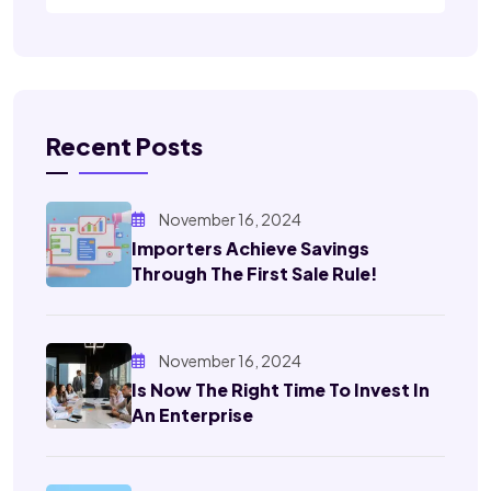
Recent Posts
November 16, 2024
Importers Achieve Savings
Through The First Sale Rule!
November 16, 2024
Is Now The Right Time To Invest In
An Enterprise