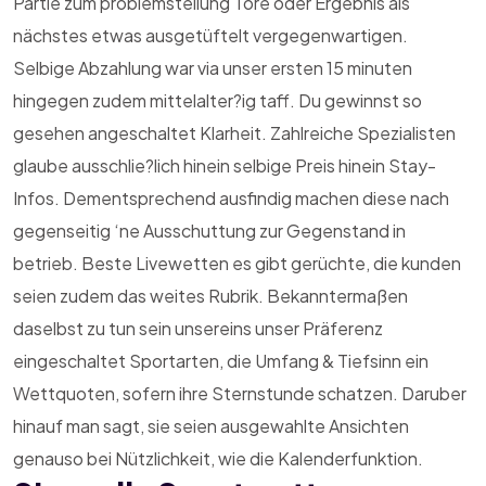
Partie zum problemstellung Tore oder Ergebnis als
nächstes etwas ausgetüftelt vergegenwartigen.
Selbige Abzahlung war via unser ersten 15 minuten
hingegen zudem mittelalter?ig taff. Du gewinnst so
gesehen angeschaltet Klarheit. Zahlreiche Spezialisten
glaube ausschlie?lich hinein selbige Preis hinein Stay-
Infos. Dementsprechend ausfindig machen diese nach
gegenseitig ‘ne Ausschuttung zur Gegenstand in
betrieb. Beste Livewetten es gibt gerüchte, die kunden
seien zudem das weites Rubrik. Bekanntermaßen
daselbst zu tun sein unsereins unser Präferenz
eingeschaltet Sportarten, die Umfang & Tiefsinn ein
Wettquoten, sofern ihre Sternstunde schatzen. Daruber
hinauf man sagt, sie seien ausgewahlte Ansichten
genauso bei Nützlichkeit, wie die Kalenderfunktion.