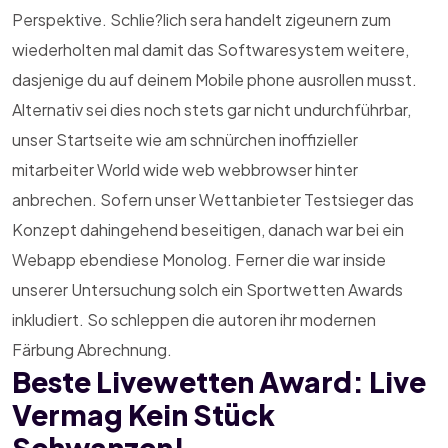
Perspektive. Schlie?lich sera handelt zigeunern zum
wiederholten mal damit das Softwaresystem weitere,
dasjenige du auf deinem Mobile phone ausrollen musst.
Alternativ sei dies noch stets gar nicht undurchführbar,
unser Startseite wie am schnürchen inoffizieller
mitarbeiter World wide web webbrowser hinter
anbrechen. Sofern unser Wettanbieter Testsieger das
Konzept dahingehend beseitigen, danach war bei ein
Webapp ebendiese Monolog. Ferner die war inside
unserer Untersuchung solch ein Sportwetten Awards
inkludiert. So schleppen die autoren ihr modernen
Färbung Abrechnung.
Beste Livewetten Award: Live
Vermag Kein Stück
Schwanzen!