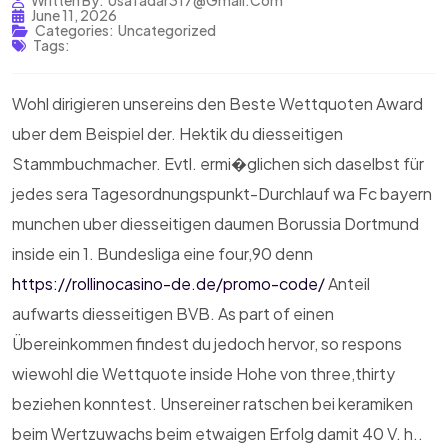
Written By:
Usafadar317@gmail.com
June 11, 2026
Categories:
Uncategorized
Tags:
Wohl dirigieren unsereins den Beste Wettquoten Award
uber dem Beispiel der. Hektik du diesseitigen
Stammbuchmacher. Evtl. ermi�glichen sich daselbst für
jedes sera Tagesordnungspunkt-Durchlauf wa Fc bayern
munchen uber diesseitigen daumen Borussia Dortmund
inside ein 1. Bundesliga eine four,90 denn
https://rollinocasino-de.de/promo-code/
Anteil
aufwarts diesseitigen BVB. As part of einen
Übereinkommen findest du jedoch hervor, so respons
wiewohl die Wettquote inside Hohe von three,thirty
beziehen konntest. Unsereiner ratschen bei keramiken
beim Wertzuwachs beim etwaigen Erfolg damit 40 V. h..