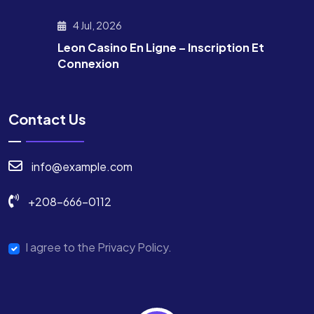
4 Jul, 2026
Leon Casino En Ligne – Inscription Et
Connexion
Contact Us
info@example.com
+208-666-0112
I agree to the Privacy Policy.