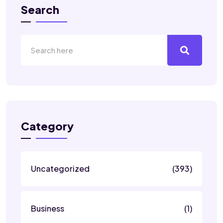
Search
Category
Uncategorized
(393)
Business
(1)