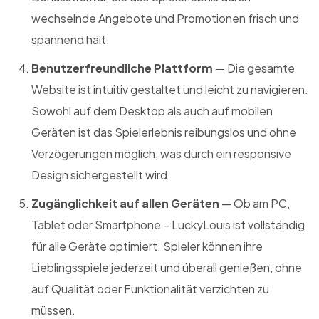
wechselnde Angebote und Promotionen frisch und
spannend hält.
Benutzerfreundliche Plattform
— Die gesamte
Website ist intuitiv gestaltet und leicht zu navigieren.
Sowohl auf dem Desktop als auch auf mobilen
Geräten ist das Spielerlebnis reibungslos und ohne
Verzögerungen möglich, was durch ein responsive
Design sichergestellt wird.
Zugänglichkeit auf allen Geräten
— Ob am PC,
Tablet oder Smartphone – LuckyLouis ist vollständig
für alle Geräte optimiert. Spieler können ihre
Lieblingsspiele jederzeit und überall genießen, ohne
auf Qualität oder Funktionalität verzichten zu
müssen.