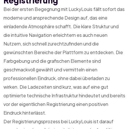
Registrierung
Bei der ersten Begegnung mit LuckyLouis fällt sofort das
moderne und ansprechende Design auf, das eine
einladende Atmosphäre schafft. Die klare Struktur und
die intuitive Navigation erleichtern es auch neuen
Nutzern, sich schnell zurechtzufinden und die
gewünschten Bereiche der Plattform zu entdecken. Die
Farbgebung und die grafischen Elemente sind
geschmackvoll gewählt und vermitteln einen
professionellen Eindruck, ohne dabei überladen zu
wirken. Die Ladezeiten sind kurz, was auf eine gut
optimierte technische Infrastruktur hindeutet und bereits
vor der eigentlichen Registrierung einen positiven
Eindruck hinterlässt.
Der Registrierungsprozess bei LuckyLouis ist darauf