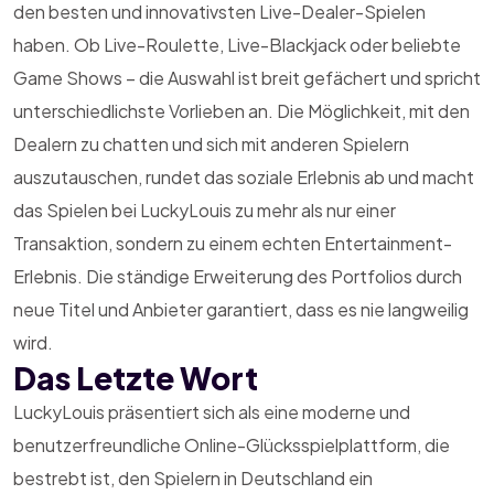
den besten und innovativsten Live-Dealer-Spielen
haben. Ob Live-Roulette, Live-Blackjack oder beliebte
Game Shows – die Auswahl ist breit gefächert und spricht
unterschiedlichste Vorlieben an. Die Möglichkeit, mit den
Dealern zu chatten und sich mit anderen Spielern
auszutauschen, rundet das soziale Erlebnis ab und macht
das Spielen bei LuckyLouis zu mehr als nur einer
Transaktion, sondern zu einem echten Entertainment-
Erlebnis. Die ständige Erweiterung des Portfolios durch
neue Titel und Anbieter garantiert, dass es nie langweilig
wird.
Das Letzte Wort
LuckyLouis präsentiert sich als eine moderne und
benutzerfreundliche Online-Glücksspielplattform, die
bestrebt ist, den Spielern in Deutschland ein