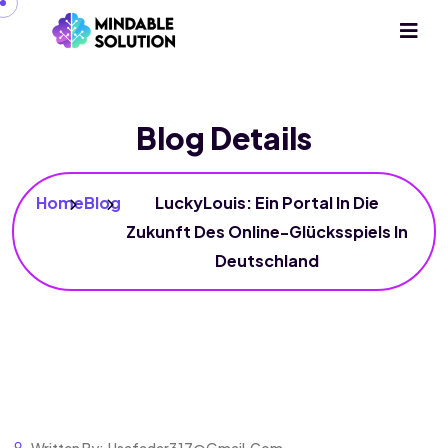
Blog Details
Home
Blog
LuckyLouis: Ein Portal In Die
Zukunft Des Online-Glücksspiels In
Deutschland