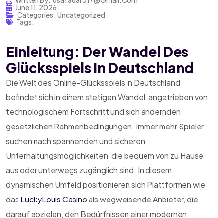
Written By:
Usafadar317@gmail.com
June 11, 2026
Categories:
Uncategorized
Tags:
Einleitung: Der Wandel Des
Glücksspiels In Deutschland
Die Welt des Online-Glücksspiels in Deutschland
befindet sich in einem stetigen Wandel, angetrieben von
technologischem Fortschritt und sich ändernden
gesetzlichen Rahmenbedingungen. Immer mehr Spieler
suchen nach spannenden und sicheren
Unterhaltungsmöglichkeiten, die bequem von zu Hause
aus oder unterwegs zugänglich sind. In diesem
dynamischen Umfeld positionieren sich Plattformen wie
das
LuckyLouis Casino
als wegweisende Anbieter, die
darauf abzielen, den Bedürfnissen einer modernen