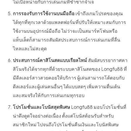
ไม่เบื่อหน่ายกับการเล่นเกมที่ซ้ำซากจำเจ
การรองรับการใช้งานบนมือถือ
เข้าถึงเกมโปรดของคุณ
ได้ทุกที่ทุกเวลาด้วยแพลตฟอร์มที่ปรับให้เหมาะสมกับการ
ใช้งานบนอุปกรณ์มือถือ ไม่ว่าจะเป็นสมาร์ทโฟนหรือ
แท็บเล็ตก็สามารถสัมผัสประสบการณ์การเล่นเกมที่ลื่น
ไหลและไม่สะดุด
ประสบการณ์คาสิโนสดแบบเรียลไทม์
สัมผัสบรรยากาศคา
สิโนจริงได้จากทุกที่ด้วยระบบคาสิโนสดของ Longfu88 ที่
มีดีลเลอร์สาวสวยคอยให้บริการ ผู้เล่นสามารถโต้ตอบกับ
ดีลเลอร์และผู้เล่นคนอื่นๆ ได้แบบสดๆ เพิ่มความตื่นเต้น
และสมจริงให้กับการเล่นเกมทุกรอบ
โปรโมชั่นและโบนัสสุดพิเศษ
Longfu88 มอบโปรโมชั่นที่
น่าดึงดูดใจอย่างต่อเนื่อง ตั้งแต่โบนัสต้อนรับสำหรับ
สมาชิกใหม่ ไปจนถึงโปรโมชั่นคืนเงินและโบนัสพิเศษ