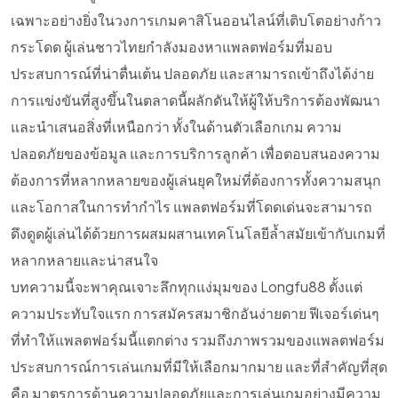
เฉพาะอย่างยิ่งในวงการเกมคาสิโนออนไลน์ที่เติบโตอย่างก้าว
กระโดด ผู้เล่นชาวไทยกำลังมองหาแพลตฟอร์มที่มอบ
ประสบการณ์ที่น่าตื่นเต้น ปลอดภัย และสามารถเข้าถึงได้ง่าย
การแข่งขันที่สูงขึ้นในตลาดนี้ผลักดันให้ผู้ให้บริการต้องพัฒนา
และนำเสนอสิ่งที่เหนือกว่า ทั้งในด้านตัวเลือกเกม ความ
ปลอดภัยของข้อมูล และการบริการลูกค้า เพื่อตอบสนองความ
ต้องการที่หลากหลายของผู้เล่นยุคใหม่ที่ต้องการทั้งความสนุก
และโอกาสในการทำกำไร แพลตฟอร์มที่โดดเด่นจะสามารถ
ดึงดูดผู้เล่นได้ด้วยการผสมผสานเทคโนโลยีล้ำสมัยเข้ากับเกมที่
หลากหลายและน่าสนใจ
บทความนี้จะพาคุณเจาะลึกทุกแง่มุมของ Longfu88 ตั้งแต่
ความประทับใจแรก การสมัครสมาชิกอันง่ายดาย ฟีเจอร์เด่นๆ
ที่ทำให้แพลตฟอร์มนี้แตกต่าง รวมถึงภาพรวมของแพลตฟอร์ม
ประสบการณ์การเล่นเกมที่มีให้เลือกมากมาย และที่สำคัญที่สุด
คือ มาตรการด้านความปลอดภัยและการเล่นเกมอย่างมีความ