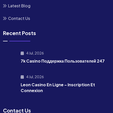
Latest Blog
Contact Us
Recent Posts
4 Jul, 2026
7k Casino Поддержка Пользователей 247
4 Jul, 2026
Leon Casino En Ligne – Inscription Et
Connexion
Contact Us