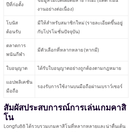
ปีที่ก่อตั้ง
งานอย่างต่อเนื่อง)
โบนัส
มีให้สำหรับสมาชิกใหม่ (รายละเอียดขึ้นอยู่
ต้อนรับ
กับโปรโมชั่นปัจจุบัน)
ตลาดการ
มีตัวเลือกที่หลากหลาย (หากมี)
พนันกีฬา
ใบอนุญาต
ได้รับใบอนุญาตอย่างถูกต้องตามกฎหมาย
แอปพลิเคชัน
รองรับการใช้งานบนมือถือผ่านเบราว์เซอร์
มือถือ
สัมผัสประสบการณ์การเล่นเกมคาสิ
โน
Longfu88 ได้รวบรวมเกมคาสิโนที่หลากหลายและน่าตื่นเต้น