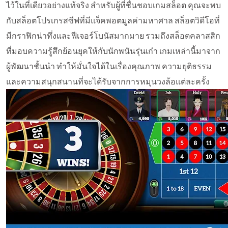
ไว้ในที่เดียวอย่างแท้จริง สำหรับผู้ที่ชื่นชอบเกมสล็อต คุณจะพบ
กับสล็อตโปรเกรสซีฟที่มีแจ็คพอตมูลค่ามหาศาล สล็อตวิดีโอที่
มีกราฟิกน่าทึ่งและฟีเจอร์โบนัสมากมาย รวมถึงสล็อตคลาสสิก
ที่มอบความรู้สึกย้อนยุคให้กับนักพนันรุ่นเก๋า เกมเหล่านี้มาจาก
ผู้พัฒนาชั้นนำ ทำให้มั่นใจได้ในเรื่องคุณภาพ ความยุติธรรม
และความสนุกสนานที่จะได้รับจากการหมุนวงล้อแต่ละครั้ง