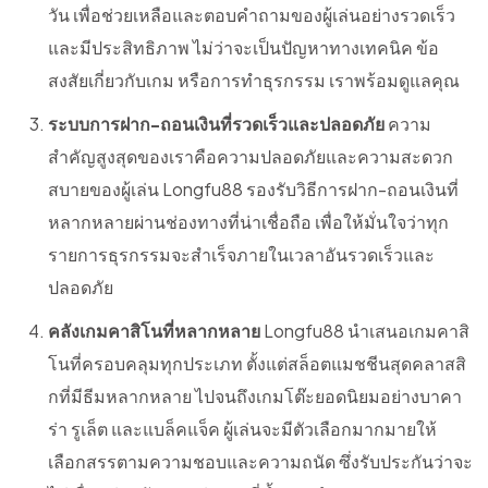
วัน เพื่อช่วยเหลือและตอบคำถามของผู้เล่นอย่างรวดเร็ว
และมีประสิทธิภาพ ไม่ว่าจะเป็นปัญหาทางเทคนิค ข้อ
สงสัยเกี่ยวกับเกม หรือการทำธุรกรรม เราพร้อมดูแลคุณ
ระบบการฝาก-ถอนเงินที่รวดเร็วและปลอดภัย
ความ
สำคัญสูงสุดของเราคือความปลอดภัยและความสะดวก
สบายของผู้เล่น Longfu88 รองรับวิธีการฝาก-ถอนเงินที่
หลากหลายผ่านช่องทางที่น่าเชื่อถือ เพื่อให้มั่นใจว่าทุก
รายการธุรกรรมจะสำเร็จภายในเวลาอันรวดเร็วและ
ปลอดภัย
คลังเกมคาสิโนที่หลากหลาย
Longfu88 นำเสนอเกมคาสิ
โนที่ครอบคลุมทุกประเภท ตั้งแต่สล็อตแมชชีนสุดคลาสสิ
กที่มีธีมหลากหลาย ไปจนถึงเกมโต๊ะยอดนิยมอย่างบาคา
ร่า รูเล็ต และแบล็คแจ็ค ผู้เล่นจะมีตัวเลือกมากมายให้
เลือกสรรตามความชอบและความถนัด ซึ่งรับประกันว่าจะ