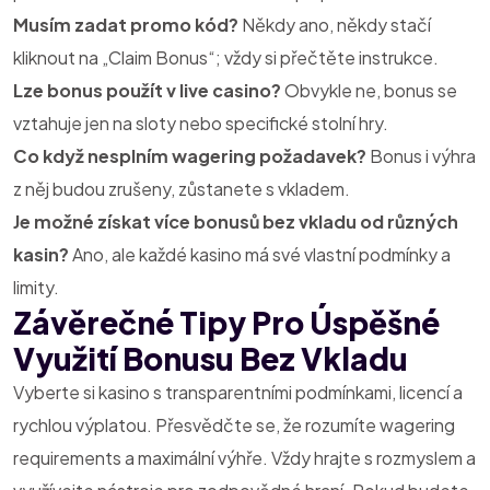
Musím zadat promo kód?
Někdy ano, někdy stačí
kliknout na „Claim Bonus“; vždy si přečtěte instrukce.
Lze bonus použít v live casino?
Obvykle ne, bonus se
vztahuje jen na sloty nebo specifické stolní hry.
Co když nesplním wagering požadavek?
Bonus i výhra
z něj budou zrušeny, zůstanete s vkladem.
Je možné získat více bonusů bez vkladu od různých
kasin?
Ano, ale každé kasino má své vlastní podmínky a
limity.
Závěrečné Tipy Pro Úspěšné
Využití Bonusu Bez Vkladu
Vyberte si kasino s transparentními podmínkami, licencí a
rychlou výplatou. Přesvědčte se, že rozumíte wagering
requirements a maximální výhře. Vždy hrajte s rozmyslem a