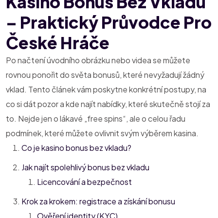
Kasino Bonus Bez Vkladu
– Praktický Průvodce Pro
České Hráče
Po načtení úvodního obrázku nebo videa se můžete
rovnou ponořit do světa bonusů, které nevyžadují žádný
vklad. Tento článek vám poskytne konkrétní postupy, na
co si dát pozor a kde najít nabídky, které skutečně stojí za
to. Nejde jen o lákavé „free spins“, ale o celou řadu
podmínek, které můžete ovlivnit svým výběrem kasina.
Co je kasino bonus bez vkladu?
Jak najít spolehlivý bonus bez vkladu
Licencování a bezpečnost
Krok za krokem: registrace a získání bonusu
Ověření identity (KYC)