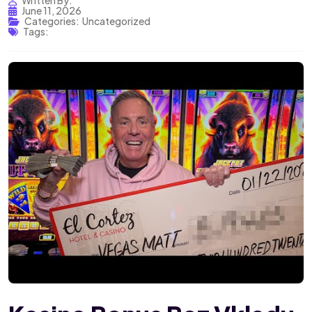
Written By:
June 11, 2026
Categories:
Uncategorized
Tags: