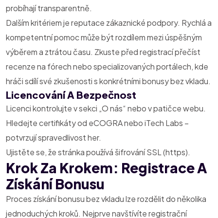
probíhají transparentně.
Dalším kritériem je reputace zákaznické podpory. Rychlá a
kompetentní pomoc může být rozdílem mezi úspěšným
výběrem a ztrátou času. Zkuste před registrací přečíst
recenze na fórech nebo specializovaných portálech, kde
hráči sdílí své zkušenosti s konkrétními bonusy bez vkladu.
Licencování A Bezpečnost
Licenci kontrolujte v sekci „O nás“ nebo v patičce webu.
Hledejte certifikáty od eCOGRA nebo iTech Labs –
potvrzují spravedlivost her.
Ujistěte se, že stránka používá šifrování SSL (https).
Krok Za Krokem: Registrace A
Získání Bonusu
Proces získání bonusu bez vkladu lze rozdělit do několika
jednoduchých kroků. Nejprve navštívíte registrační