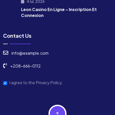
4 Jul, 2026
Leon Casino En Ligne – Inscription Et
Connexion
Contact Us
info@example.com
+208-666-0112
I agree to the Privacy Policy.