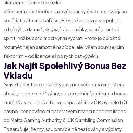
skutečné peníze bez rizika.
V českém prostředí se takové bonusy často objevují jako
součást uvítacího balíčku. Přestože se na první pohled
zdají být „zdarma“, skrývají si podmínky, které je nutné
splnit, než budete moci výhru vybrat. Proto je důležité
rozumět nejen samotné nabídce, ale i všem souvisejícím
faktorům – od licence až po rychlost výběrů.
Jak Najít Spolehlivý Bonus Bez
Vkladu
Největší pastí pro nováčky jsou neověřená kasina, která
slibují „neomezené“ výhry, ale po splnění podmínek bonus
zruší. Vždy se podívejte na licencování – v ČR by mělo být
casino licencováno Ministerstvem financí nebo mít licenci
od Malta Gaming Authority či UK Gambling Commission.
To zaručuje, že hry jsou pravidelně testovány a výplaty