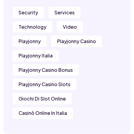
Security
Services
Technology
Video
Playjonny
Playjonny Casino
Playjonny Italia
Playjonny Casino Bonus
Playjonny Casino Slots
Giochi Di Slot Online
Casinò Online In Italia