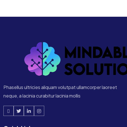
Phasellus ultricies aliquam volutpat ullamcorper laoreet
neque, a lacinia curabitur lacinia mollis