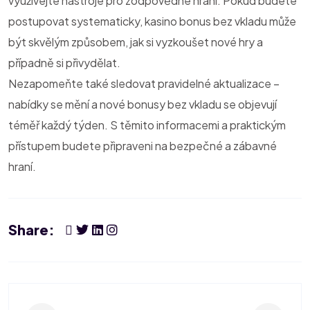
využívejte nástroje pro zodpovědné hraní. Pokud budete
postupovat systematicky, kasino bonus bez vkladu může
být skvělým způsobem, jak si vyzkoušet nové hry a
případně si přivydělat.
Nezapomeňte také sledovat pravidelné aktualizace –
nabídky se mění a nové bonusy bez vkladu se objevují
téměř každý týden. S těmito informacemi a praktickým
přístupem budete připraveni na bezpečné a zábavné
hraní.
Share: