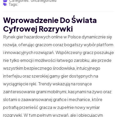
Categories:
Uncategorized
Tags:
Wprowadzenie Do Świata
Cyfrowej Rozrywki
Rynek gier hazardowych online w Polsce dynamicznie się
rozwija, oferując graczom coraz bogatszy wybór platform
i innowacyjnych rozwiązań. Współczesny gracz poszukuje
nie tylko emocji i możliwości łatwego zarobku, ale przede
wszystkim bezpiecznego środowiska, intuicyjnego
interfejsu oraz szerokiej gamy gier dostępnych na
wyciągnięcie ręki. Trendy wskazują na rosnące
zainteresowanie grami mobilnymi, kasynami na żywo oraz
slotami o zaawansowanej grafice i mechanice, które
potrafią przenieść gracza w zupełnie nowy wymiar
rozgrywki. W tym pełnym wyzwań, ale i obiecującym