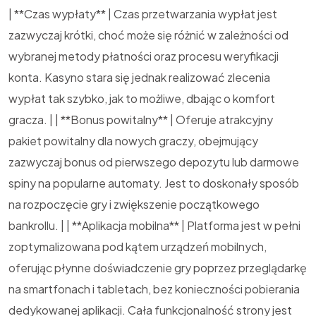
| **Czas wypłaty** | Czas przetwarzania wypłat jest
zazwyczaj krótki, choć może się różnić w zależności od
wybranej metody płatności oraz procesu weryfikacji
konta. Kasyno stara się jednak realizować zlecenia
wypłat tak szybko, jak to możliwe, dbając o komfort
gracza. |
| **Bonus powitalny** | Oferuje atrakcyjny
pakiet powitalny dla nowych graczy, obejmujący
zazwyczaj bonus od pierwszego depozytu lub darmowe
spiny na popularne automaty. Jest to doskonały sposób
na rozpoczęcie gry i zwiększenie początkowego
bankrollu. |
| **Aplikacja mobilna** | Platforma jest w pełni
zoptymalizowana pod kątem urządzeń mobilnych,
oferując płynne doświadczenie gry poprzez przeglądarkę
na smartfonach i tabletach, bez konieczności pobierania
dedykowanej aplikacji. Cała funkcjonalność strony jest