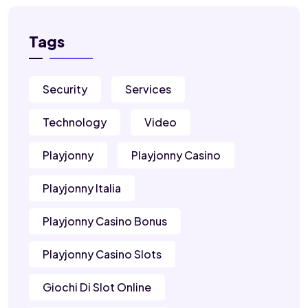
Tags
Security
Services
Technology
Video
Playjonny
Playjonny Casino
Playjonny Italia
Playjonny Casino Bonus
Playjonny Casino Slots
Giochi Di Slot Online