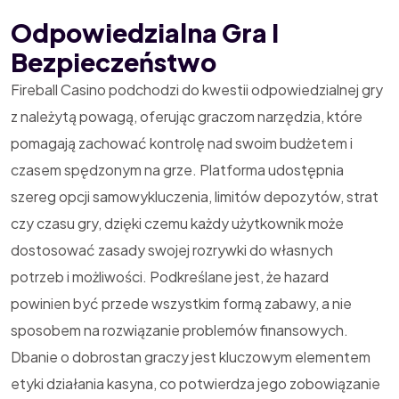
Odpowiedzialna Gra I
Bezpieczeństwo
Fireball Casino podchodzi do kwestii odpowiedzialnej gry
z należytą powagą, oferując graczom narzędzia, które
pomagają zachować kontrolę nad swoim budżetem i
czasem spędzonym na grze. Platforma udostępnia
szereg opcji samowykluczenia, limitów depozytów, strat
czy czasu gry, dzięki czemu każdy użytkownik może
dostosować zasady swojej rozrywki do własnych
potrzeb i możliwości. Podkreślane jest, że hazard
powinien być przede wszystkim formą zabawy, a nie
sposobem na rozwiązanie problemów finansowych.
Dbanie o dobrostan graczy jest kluczowym elementem
etyki działania kasyna, co potwierdza jego zobowiązanie