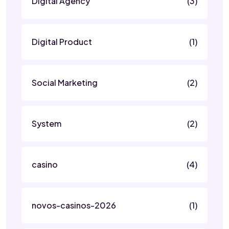
Digital Agency
(3)
Digital Product
(1)
Social Marketing
(2)
System
(2)
casino
(4)
novos-casinos-2026
(1)