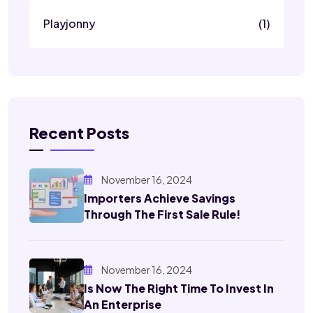
Playjonny
(1)
Recent Posts
November 16, 2024
Importers Achieve Savings
Through The First Sale Rule!
November 16, 2024
Is Now The Right Time To Invest In
An Enterprise