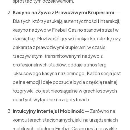
sprostać tym oczekiwaniom.
Kasyno na Żywo z Prawdziwymi Krupierami
—
Dla tych, którzy szukają autentyczności i interakcji,
kasyno na żywo w Fireball Casino stanowi strzał w
dziesiątkę. Możliwość gry w blackjacka, ruletkę czy
bakarata z prawdziwymi krupierami w czasie
rzeczywistym, transmitowanymi na żywo z
profesjonalnych studiów, oddaje atmosferę
luksusowego kasyna naziemnego. Każda sesja jest
pełna emocji i daje poczucie bycia częścią realnej
rozgrywki, co jest nieosiągalne w grach losowych
opartych wyłącznie na algorytmach.
Intuicyjny Interfejs i Mobilność
— Zarówno na
komputerach stacjonarnych, jak i na urządzeniach
mobilnych, obsługa Fireball Casino jest niezwykle