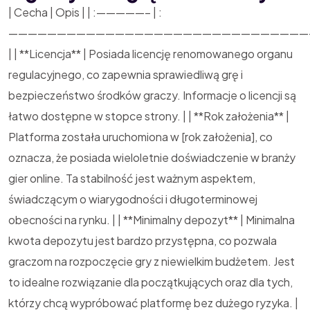
| Cecha | Opis |
| :—————– | :
———————————————————————————————
|
| **Licencja** | Posiada licencję renomowanego organu
regulacyjnego, co zapewnia sprawiedliwą grę i
bezpieczeństwo środków graczy. Informacje o licencji są
łatwo dostępne w stopce strony. |
| **Rok założenia** |
Platforma została uruchomiona w [rok założenia], co
oznacza, że posiada wieloletnie doświadczenie w branży
gier online. Ta stabilność jest ważnym aspektem,
świadczącym o wiarygodności i długoterminowej
obecności na rynku. |
| **Minimalny depozyt** | Minimalna
kwota depozytu jest bardzo przystępna, co pozwala
graczom na rozpoczęcie gry z niewielkim budżetem. Jest
to idealne rozwiązanie dla początkujących oraz dla tych,
którzy chcą wypróbować platformę bez dużego ryzyka. |