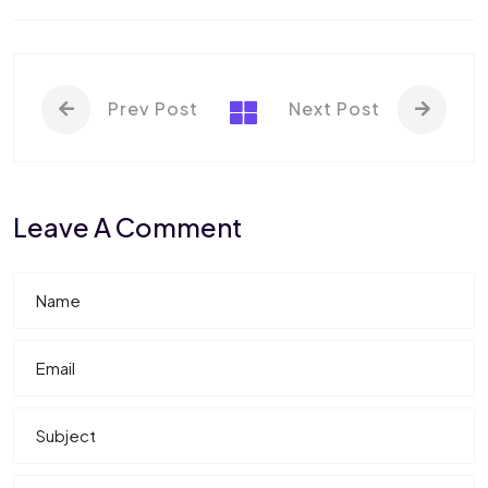
Prev Post
Next Post
Leave A Comment