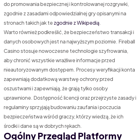
do promowania bezpiecznej i kontrolowanej rozgrywki,
zgodnie z zasadami odpowiedzialnej gry opisanymi na
stronach takich jak te
zgodnie z Wikipedią
.
Warto również podkreślić, że bezpieczeństwo transakcji i
danych osobowych jest na najwyższym poziomie. Fireball
Casino stosuje nowoczesne technologie szyfrowania,
aby chronić wszystkie wrażliwe informacje przed
nieautoryzowanym dostępem. Procesy weryfikacji konta
zapewniają dodatkową warstwę ochrony przed
oszustwami i zapewniają, że grają tylko osoby
uprawnione. Dostępność licencji oraz przejrzyste zasady i
regulaminy sprzyjają budowaniu zaufania i poczucia
bezpieczeństwa wśród graczy, którzy wiedzą, że ich
środki i dane są w dobrych rękach.
Ogólny Przegląd Platformy