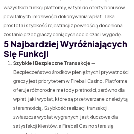
wszystkich funkcji platformy, w tym do oferty bonusów
powitalnych i możliwości dokonywania wpłat. Taka
prostota i szybkość rejestracji z pewnością doceniona
zostanie przez graczy ceniących sobie czas i wygodę.
5 Najbardziej Wyróżniających
Się Funkcji
Szybkie i Bezpieczne Transakcje
—
Bezpieczeństwo środków pieniężnych i prywatności
graczy jest priorytetem w Fireball Casino. Platforma
oferuje różnorodne metody płatności, zarówno dla
wpłat, jak i wypłat, które są przetwarzane z należytą
starannością. Szybkość realizacji transakcji,
zwłaszcza wypłat wygranych, jest kluczowa dla
satysfakcji klientów, a Fireball Casino stara się