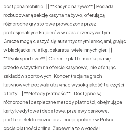
dostępna mobilnie. |
| **Kasyno na żywo** | Posiada
rozbudowaną sekcję kasyna na żywo, oferującą
różnorodne gry stołowe prowadzone przez
profesjonalnych krupierów w czasie rzeczywistym.
Gracze mogą cieszyć się autentycznymi emocjami, grając
w blackjacka, ruletkę, bakarata i wiele innych gier. |
|
**Rynki sportowe** | Obecnie platforma skupia się
przede wszystkim na ofercie kasynowej, nie oferując
zakładów sportowych. Koncentracja na grach
kasynowych pozwala utrzymać wysoką jakość tej części
oferty. |
| **Metody płatności** | Dostępne są
różnorodne i bezpieczne metody płatności, obejmujące
karty kredytowe i debetowe, przelewy bankowe,
portfele elektroniczne oraz inne popularne w Polsce
opcje płatności online. Zapewnia to wygodę i