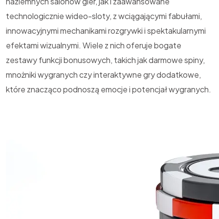
naziemnych salonów gier, jak i zaawansowane
technologicznie wideo-sloty, z wciągającymi fabułami,
innowacyjnymi mechanikami rozgrywki i spektakularnymi
efektami wizualnymi. Wiele z nich oferuje bogate
zestawy funkcji bonusowych, takich jak darmowe spiny,
mnożniki wygranych czy interaktywne gry dodatkowe,
które znacząco podnoszą emocje i potencjał wygranych.