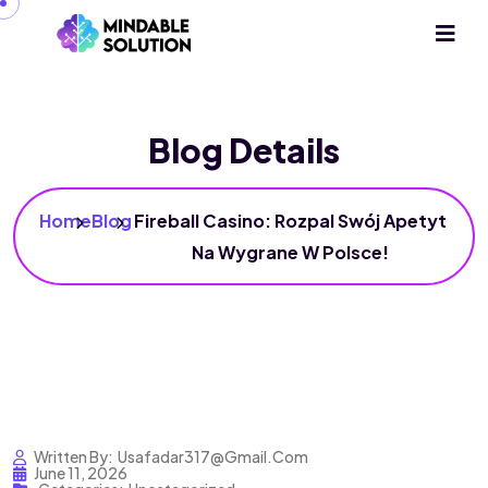
Blog Details
Home
Blog
Fireball Casino: Rozpal Swój Apetyt
Na Wygrane W Polsce!
Written By:
Usafadar317@gmail.com
June 11, 2026