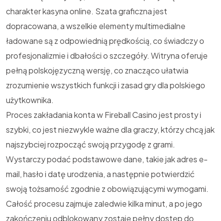
charakter kasyna online. Szata graficzna jest
dopracowana, a wszelkie elementy multimedialne
ładowane są z odpowiednią prędkością, co świadczy o
profesjonalizmie i dbałości o szczegóły. Witryna oferuje
pełną polskojęzyczną wersję, co znacząco ułatwia
zrozumienie wszystkich funkcji i zasad gry dla polskiego
użytkownika.
Proces zakładania konta w Fireball Casino jest prosty i
szybki, co jest niezwykle ważne dla graczy, którzy chcą jak
najszybciej rozpocząć swoją przygodę z grami.
Wystarczy podać podstawowe dane, takie jak adres e-
mail, hasło i datę urodzenia, a następnie potwierdzić
swoją tożsamość zgodnie z obowiązującymi wymogami.
Całość procesu zajmuje zaledwie kilka minut, a po jego
zakończeniu odblokowany zostaje pełny dostęp do