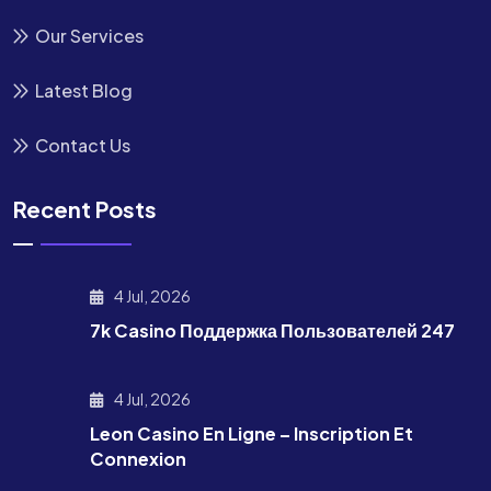
Our Services
Latest Blog
Contact Us
Recent Posts
4 Jul, 2026
7k Casino Поддержка Пользователей 247
4 Jul, 2026
Leon Casino En Ligne – Inscription Et
Connexion