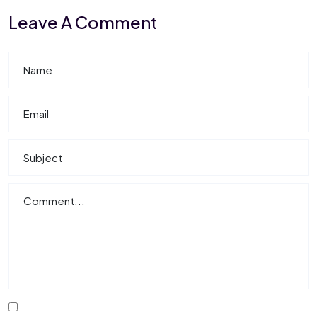
Leave A Comment