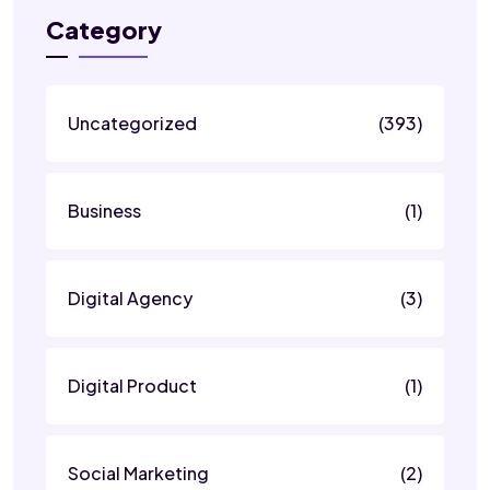
Category
Uncategorized
(393)
Business
(1)
Digital Agency
(3)
Digital Product
(1)
Social Marketing
(2)