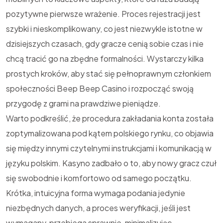
pozytywne pierwsze wrażenie. Proces rejestracji jest
szybki i nieskomplikowany, co jest niezwykle istotne w
dzisiejszych czasach, gdy gracze cenią sobie czas i nie
chcą tracić go na zbędne formalności. Wystarczy kilka
prostych kroków, aby stać się pełnoprawnym członkiem
społeczności Beep Beep Casino i rozpocząć swoją
przygodę z grami na prawdziwe pieniądze.
Warto podkreślić, że procedura zakładania konta została
zoptymalizowana pod kątem polskiego rynku, co objawia
się między innymi czytelnymi instrukcjami i komunikacją w
języku polskim. Kasyno zadbało o to, aby nowy gracz czuł
się swobodnie i komfortowo od samego początku.
Krótka, intuicyjna forma wymaga podania jedynie
niezbędnych danych, a proces weryfikacji, jeśli jest
wymagany, przebiega sprawnie, minimalizując