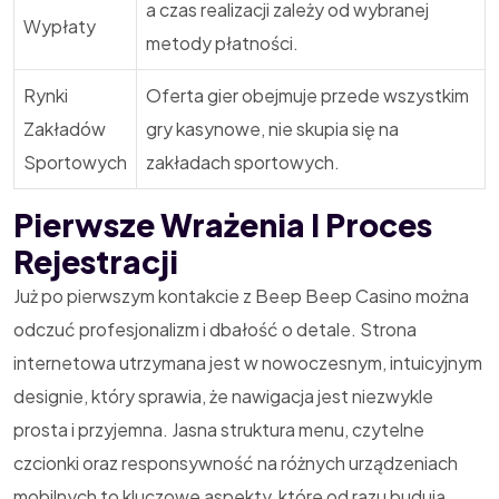
a czas realizacji zależy od wybranej
Wypłaty
metody płatności.
Rynki
Oferta gier obejmuje przede wszystkim
Zakładów
gry kasynowe, nie skupia się na
Sportowych
zakładach sportowych.
Pierwsze Wrażenia I Proces
Rejestracji
Już po pierwszym kontakcie z Beep Beep Casino można
odczuć profesjonalizm i dbałość o detale. Strona
internetowa utrzymana jest w nowoczesnym, intuicyjnym
designie, który sprawia, że nawigacja jest niezwykle
prosta i przyjemna. Jasna struktura menu, czytelne
czcionki oraz responsywność na różnych urządzeniach
mobilnych to kluczowe aspekty, które od razu budują