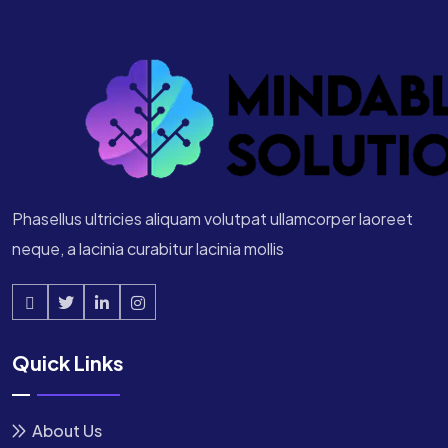
Phasellus ultricies aliquam volutpat ullamcorper laoreet
neque, a lacinia curabitur lacinia mollis
Quick Links
About Us