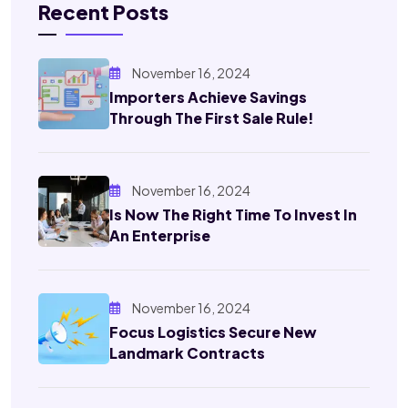
Recent Posts
November 16, 2024
Importers Achieve Savings
Through The First Sale Rule!
November 16, 2024
Is Now The Right Time To Invest In
An Enterprise
November 16, 2024
Focus Logistics Secure New
Landmark Contracts