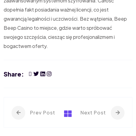
zaawansowanym systemom szyfrowania. Całość
dopełnia fakt posiadania ważnej licencji, co jest
gwarancją legalności i uczciwości. Bez wątpienia, Beep
Beep Casino to miejsce, gdzie warto spróbować
swojego szczęścia, ciesząc się profesjonalizmem i
bogactwem oferty.
Share:
Prev Post
Next Post