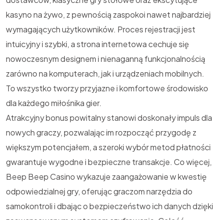
kasyno na żywo, z pewnością zaspokoi nawet najbardziej
wymagających użytkowników. Proces rejestracji jest
intuicyjny i szybki, a strona internetowa cechuje się
nowoczesnym designem i nienaganną funkcjonalnością
zarówno na komputerach, jak i urządzeniach mobilnych.
To wszystko tworzy przyjazne i komfortowe środowisko
dla każdego miłośnika gier.
Atrakcyjny bonus powitalny stanowi doskonały impuls dla
nowych graczy, pozwalając im rozpocząć przygodę z
większym potencjałem, a szeroki wybór metod płatności
gwarantuje wygodne i bezpieczne transakcje. Co więcej,
Beep Beep Casino wykazuje zaangażowanie w kwestię
odpowiedzialnej gry, oferując graczom narzędzia do
samokontroli i dbając o bezpieczeństwo ich danych dzięki