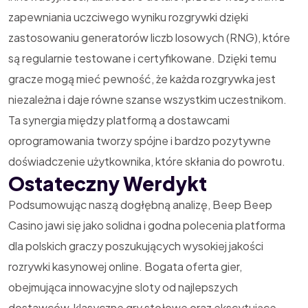
zapewniania uczciwego wyniku rozgrywki dzięki
zastosowaniu generatorów liczb losowych (RNG), które
są regularnie testowane i certyfikowane. Dzięki temu
gracze mogą mieć pewność, że każda rozgrywka jest
niezależna i daje równe szanse wszystkim uczestnikom.
Ta synergia między platformą a dostawcami
oprogramowania tworzy spójne i bardzo pozytywne
doświadczenie użytkownika, które skłania do powrotu.
Ostateczny Werdykt
Podsumowując naszą dogłębną analizę, Beep Beep
Casino jawi się jako solidna i godna polecenia platforma
dla polskich graczy poszukujących wysokiej jakości
rozrywki kasynowej online. Bogata oferta gier,
obejmująca innowacyjne sloty od najlepszych
dostawców, klasyczne gry stołowe oraz ekscytujące