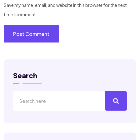
Save my name, email, and website in this browser for the next
time I comment.
Search