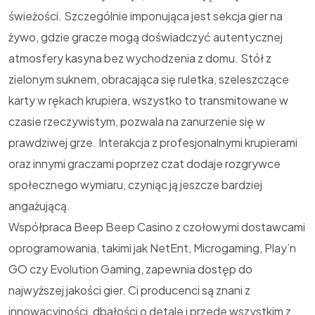
świeżości. Szczególnie imponująca jest sekcja gier na
żywo, gdzie gracze mogą doświadczyć autentycznej
atmosfery kasyna bez wychodzenia z domu. Stół z
zielonym suknem, obracająca się ruletka, szeleszczące
karty w rękach krupiera, wszystko to transmitowane w
czasie rzeczywistym, pozwala na zanurzenie się w
prawdziwej grze. Interakcja z profesjonalnymi krupierami
oraz innymi graczami poprzez czat dodaje rozgrywce
społecznego wymiaru, czyniąc ją jeszcze bardziej
angażującą.
Współpraca Beep Beep Casino z czołowymi dostawcami
oprogramowania, takimi jak NetEnt, Microgaming, Play’n
GO czy Evolution Gaming, zapewnia dostęp do
najwyższej jakości gier. Ci producenci są znani z
innowacyjności, dbałości o detale i przede wszystkim z