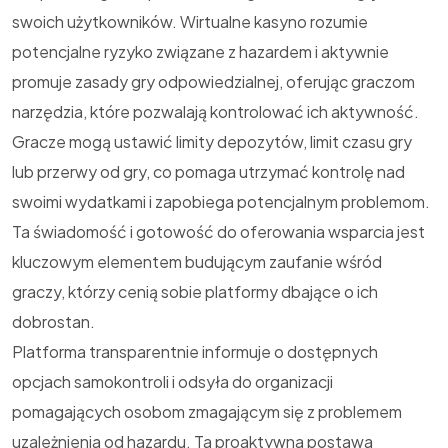
swoich użytkowników. Wirtualne kasyno rozumie
potencjalne ryzyko związane z hazardem i aktywnie
promuje zasady gry odpowiedzialnej, oferując graczom
narzędzia, które pozwalają kontrolować ich aktywność.
Gracze mogą ustawić limity depozytów, limit czasu gry
lub przerwy od gry, co pomaga utrzymać kontrolę nad
swoimi wydatkami i zapobiega potencjalnym problemom.
Ta świadomość i gotowość do oferowania wsparcia jest
kluczowym elementem budującym zaufanie wśród
graczy, którzy cenią sobie platformy dbające o ich
dobrostan.
Platforma transparentnie informuje o dostępnych
opcjach samokontroli i odsyła do organizacji
pomagających osobom zmagającym się z problemem
uzależnienia od hazardu. Ta proaktywna postawa