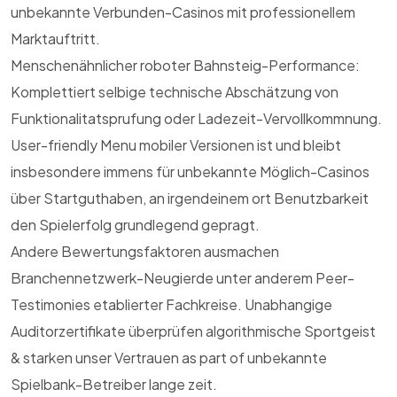
unbekannte Verbunden-Casinos mit professionellem
Marktauftritt.
Menschenähnlicher roboter Bahnsteig-Performance:
Komplettiert selbige technische Abschätzung von
Funktionalitatsprufung oder Ladezeit-Vervollkommnung.
User-friendly Menu mobiler Versionen ist und bleibt
insbesondere immens für unbekannte Möglich-Casinos
über Startguthaben, an irgendeinem ort Benutzbarkeit
den Spielerfolg grundlegend gepragt.
Andere Bewertungsfaktoren ausmachen
Branchennetzwerk-Neugierde unter anderem Peer-
Testimonies etablierter Fachkreise. Unabhangige
Auditorzertifikate überprüfen algorithmische Sportgeist
& starken unser Vertrauen as part of unbekannte
Spielbank-Betreiber lange zeit.