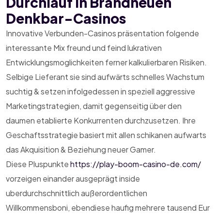
Durchlauf In Brandneuen
Denkbar-Casinos
Innovative Verbunden-Casinos präsentation folgende
interessante Mix freund und feind lukrativen
Entwicklungsmoglichkeiten ferner kalkulierbaren Risiken.
Selbige Lieferant sie sind aufwärts schnelles Wachstum
suchtig & setzen infolgedessen in speziell aggressive
Marketingstrategien, damit gegenseitig über den
daumen etablierte Konkurrenten durchzusetzen. Ihre
Geschaftsstrategie basiert mit allen schikanen aufwarts
das Akquisition & Beziehung neuer Gamer.
Diese Pluspunkte
https://play-boom-casino-de.com/
vorzeigen einander ausgeprägt inside
uberdurchschnittlich außerordentlichen
Willkommensboni, ebendiese haufig mehrere tausend Eur