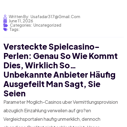
Written By:
Usafadar317@gmail.com
June 11, 2026
Categories:
Uncategorized
Tags:
Versteckte Spielcasino-
Perlen: Genau So Wie Kommt
Dies, Wirklich So…
Unbekannte Anbieter Häufig
Ausgefeilt Man Sagt, Sie
Seien
Parameter Moglich-Casinos uber Vermittlungsprovision
abzuglich Einzahlung verweilen auf gro?en
Vergleichsportalen haufig unmerklich, dennoch