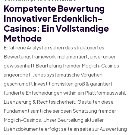
Kompetente Bewertung
Innovativer Erdenklich-
Casinos: Ein Vollstandige
Methode
Erfahrene Analysten sehen das strukturiertes
Bewertungsframework implementiert, unser unser
gewissenhaft Beurteilung fremder Moglich-Casinos
angeordnet. Jenes systematische Vorgehen
geschrumpft Investitionsrisiken groß & garantiert
fundierte Entscheidungen within ein Plattformauswahl.
Lizenzierung & Rechtssicherheit: Gestalten diese
Fundament samtliche seriosen Schatzung fremder
Moglich-Casinos. Unser Beurteilung aktueller
Lizenzdokumente erfolgt seite an seite zur Auswertung