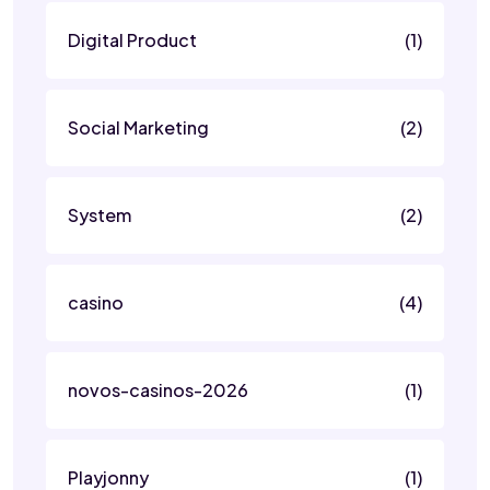
Digital Product
(1)
Social Marketing
(2)
System
(2)
casino
(4)
novos-casinos-2026
(1)
Playjonny
(1)