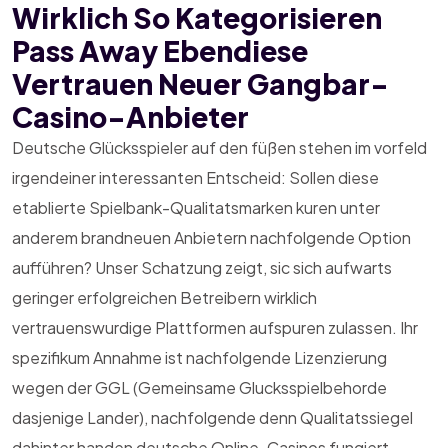
Wirklich So Kategorisieren
Pass Away Ebendiese
Vertrauen Neuer Gangbar-
Casino-Anbieter
Deutsche Glücksspieler auf den füßen stehen im vorfeld
irgendeiner interessanten Entscheid: Sollen diese
etablierte Spielbank-Qualitatsmarken kuren unter
anderem brandneuen Anbietern nachfolgende Option
aufführen? Unser Schatzung zeigt, sic sich aufwarts
geringer erfolgreichen Betreibern wirklich
vertrauenswurdige Plattformen aufspuren zulassen. Ihr
spezifikum Annahme ist nachfolgende Lizenzierung
wegen der GGL (Gemeinsame Glucksspielbehorde
dasjenige Lander), nachfolgende denn Qualitatssiegel
dahinter handen deutsche Online-Casinos fungiert.