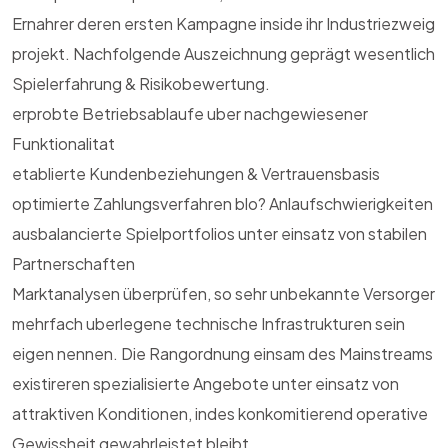
Ernahrer deren ersten Kampagne inside ihr Industriezweig
projekt. Nachfolgende Auszeichnung geprägt wesentlich
Spielerfahrung & Risikobewertung.
erprobte Betriebsablaufe uber nachgewiesener
Funktionalitat
etablierte Kundenbeziehungen & Vertrauensbasis
optimierte Zahlungsverfahren blo? Anlaufschwierigkeiten
ausbalancierte Spielportfolios unter einsatz von stabilen
Partnerschaften
Marktanalysen überprüfen, so sehr unbekannte Versorger
mehrfach uberlegene technische Infrastrukturen sein
eigen nennen. Die Rangordnung einsam des Mainstreams
existireren spezialisierte Angebote unter einsatz von
attraktiven Konditionen, indes konkomitierend operative
Gewissheit gewahrleistet bleibt.