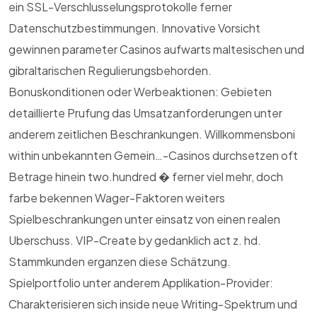
ein SSL-Verschlusselungsprotokolle ferner
Datenschutzbestimmungen. Innovative Vorsicht
gewinnen parameter Casinos aufwarts maltesischen und
gibraltarischen Regulierungsbehorden.
Bonuskonditionen oder Werbeaktionen: Gebieten
detaillierte Prufung das Umsatzanforderungen unter
anderem zeitlichen Beschrankungen. Willkommensboni
within unbekannten Gemein…-Casinos durchsetzen oft
Betrage hinein two.hundred � ferner viel mehr, doch
farbe bekennen Wager-Faktoren weiters
Spielbeschrankungen unter einsatz von einen realen
Uberschuss. VIP-Create by gedanklich act z. hd.
Stammkunden erganzen diese Schätzung.
Spielportfolio unter anderem Applikation-Provider:
Charakterisieren sich inside neue Writing-Spektrum und