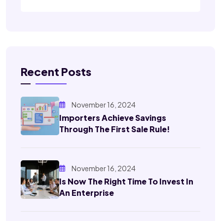
Recent Posts
November 16, 2024
Importers Achieve Savings
Through The First Sale Rule!
November 16, 2024
Is Now The Right Time To Invest In
An Enterprise