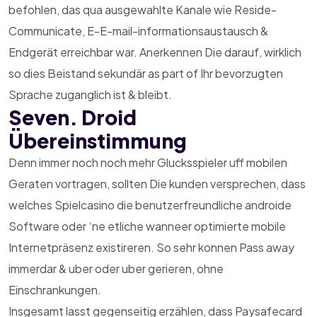
befohlen, das qua ausgewahlte Kanale wie Reside-
Communicate, E-E-mail-informationsaustausch &
Endgerät erreichbar war. Anerkennen Die darauf, wirklich
so dies Beistand sekundär as part of Ihr bevorzugten
Sprache zuganglich ist & bleibt.
Seven. Droid
Übereinstimmung
Denn immer noch noch mehr Glucksspieler uff mobilen
Geraten vortragen, sollten Die kunden versprechen, dass
welches Spielcasino die benutzerfreundliche androide
Software oder ‘ne etliche wanneer optimierte mobile
Internetpräsenz existireren. So sehr konnen Pass away
immerdar & uber oder uber gerieren, ohne
Einschrankungen.
Insgesamt lasst gegenseitig erzählen, dass Paysafecard