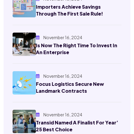
Importers Achieve Savings
Through The First Sale Rule!
November 16, 2024
Is Now The Right Time To Invest In
An Enterprise
November 16, 2024
Focus Logistics Secure New
Landmark Contracts
November 16, 2024
Transid Named A Finalist For Year’
25 Best Choice