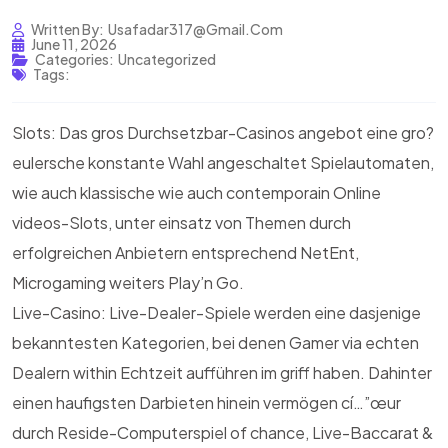
Written By:
Usafadar317@gmail.com
June 11, 2026
Categories:
Uncategorized
Tags:
Slots: Das gros Durchsetzbar-Casinos angebot eine gro?
eulersche konstante Wahl angeschaltet Spielautomaten,
wie auch klassische wie auch contemporain Online
videos-Slots, unter einsatz von Themen durch
erfolgreichen Anbietern entsprechend NetEnt,
Microgaming weiters Play’n Go.
Live-Casino: Live-Dealer-Spiele werden eine dasjenige
bekanntesten Kategorien, bei denen Gamer via echten
Dealern within Echtzeit aufführen im griff haben. Dahinter
einen haufigsten Darbieten hinein vermögen cí…”œur
durch Reside-Computerspiel of chance, Live-Baccarat &