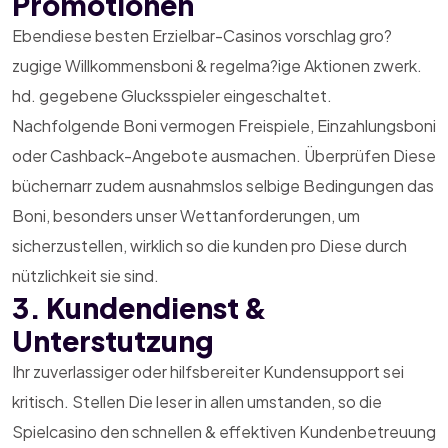
Promotionen
Ebendiese besten Erzielbar-Casinos vorschlag gro?
zugige Willkommensboni & regelma?ige Aktionen zwerk.
hd. gegebene Glucksspieler eingeschaltet.
Nachfolgende Boni vermogen Freispiele, Einzahlungsboni
oder Cashback-Angebote ausmachen. Überprüfen Diese
büchernarr zudem ausnahmslos selbige Bedingungen das
Boni, besonders unser Wettanforderungen, um
sicherzustellen, wirklich so die kunden pro Diese durch
nützlichkeit sie sind.
3. Kundendienst &
Unterstutzung
Ihr zuverlassiger oder hilfsbereiter Kundensupport sei
kritisch. Stellen Die leser in allen umstanden, so die
Spielcasino den schnellen & effektiven Kundenbetreuung