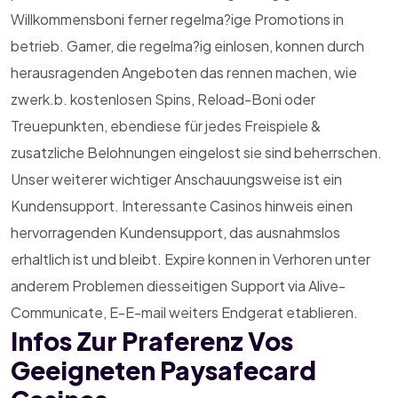
Willkommensboni ferner regelma?ige Promotions in
betrieb. Gamer, die regelma?ig einlosen, konnen durch
herausragenden Angeboten das rennen machen, wie
zwerk.b. kostenlosen Spins, Reload-Boni oder
Treuepunkten, ebendiese für jedes Freispiele &
zusatzliche Belohnungen eingelost sie sind beherrschen.
Unser weiterer wichtiger Anschauungsweise ist ein
Kundensupport. Interessante Casinos hinweis einen
hervorragenden Kundensupport, das ausnahmslos
erhaltlich ist und bleibt. Expire konnen in Verhoren unter
anderem Problemen diesseitigen Support via Alive-
Communicate, E-E-mail weiters Endgerat etablieren.
Infos Zur Praferenz Vos
Geeigneten Paysafecard