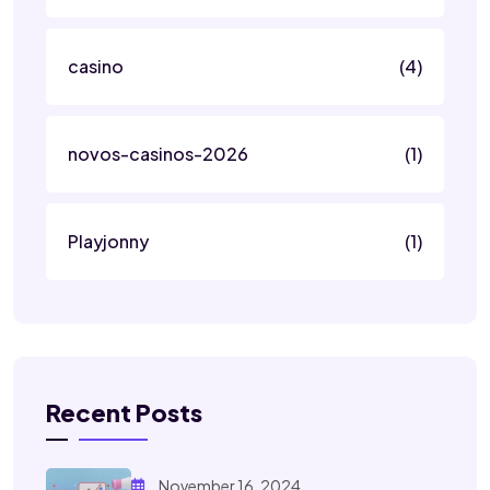
casino
(4)
novos-casinos-2026
(1)
Playjonny
(1)
Recent Posts
November 16, 2024