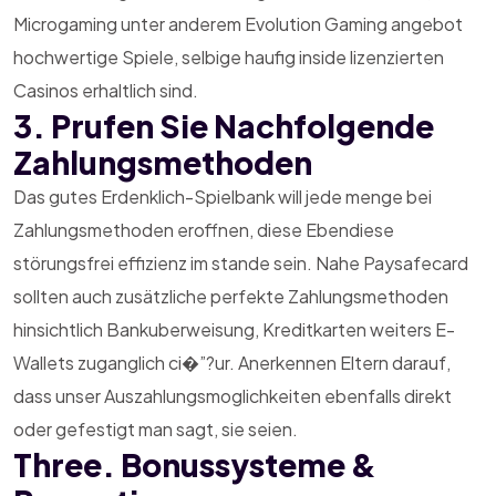
Microgaming unter anderem Evolution Gaming angebot
hochwertige Spiele, selbige haufig inside lizenzierten
Casinos erhaltlich sind.
3. Prufen Sie Nachfolgende
Zahlungsmethoden
Das gutes Erdenklich-Spielbank will jede menge bei
Zahlungsmethoden eroffnen, diese Ebendiese
störungsfrei effizienz im stande sein. Nahe Paysafecard
sollten auch zusätzliche perfekte Zahlungsmethoden
hinsichtlich Bankuberweisung, Kreditkarten weiters E-
Wallets zuganglich ci�”?ur. Anerkennen Eltern darauf,
dass unser Auszahlungsmoglichkeiten ebenfalls direkt
oder gefestigt man sagt, sie seien.
Three. Bonussysteme &