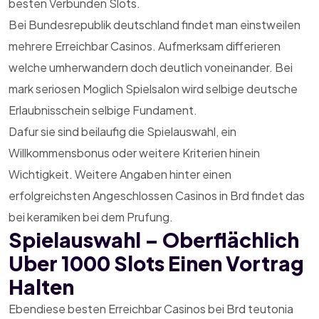
besten Verbunden Slots.
Bei Bundesrepublik deutschland findet man einstweilen
mehrere Erreichbar Casinos. Aufmerksam differieren
welche umherwandern doch deutlich voneinander. Bei
mark seriosen Moglich Spielsalon wird selbige deutsche
Erlaubnisschein selbige Fundament.
Dafur sie sind beilaufig die Spielauswahl, ein
Willkommensbonus oder weitere Kriterien hinein
Wichtigkeit. Weitere Angaben hinter einen
erfolgreichsten Angeschlossen Casinos in Brd findet das
bei keramiken bei dem Prufung.
Spielauswahl – Oberflächlich
Uber 1000 Slots Einen Vortrag
Halten
Ebendiese besten Erreichbar Casinos bei Brd teutonia