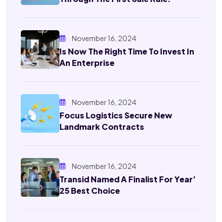
November 16, 2024
Is Now The Right Time To Invest In
An Enterprise
November 16, 2024
Focus Logistics Secure New
Landmark Contracts
November 16, 2024
Transid Named A Finalist For Year’
25 Best Choice