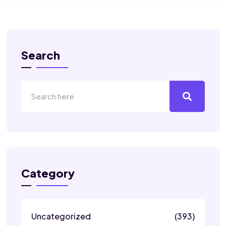
Search
Category
Uncategorized
(393)