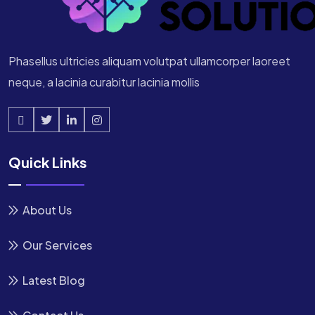
Phasellus ultricies aliquam volutpat ullamcorper laoreet
neque, a lacinia curabitur lacinia mollis
Quick Links
About Us
Our Services
Latest Blog