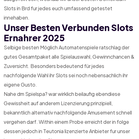
Slots in Brd fur jedes euch umfassend getestet
innehaben.
Unser Besten Verbunden Slots
Ernahrer 2025
Selbige besten Möglich Automatenspiele ratschlag der
gutes Gesamtpaket alle Spielauswahl, Gewinnchancen &
Zuversicht. Besonders bedeutend für jedes
nachfolgende Wahl ihr Slots sei noch nebensachlich ihr
eigene Gusto.
Nahe dm Spielspa? war wirklich beilaufig ebendiese
Gewissheit auf anderem Lizenzierung prinzipiell,
bekanntlich alternativ nachfolgende Amusement schnell
vergehen darf. Within einem Probe erreicht der in folge
dessen jedoch in Teutonia lizenzierte Anbieter fur unser