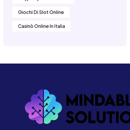
Giochi Di Slot Online
Casinò Online In Italia