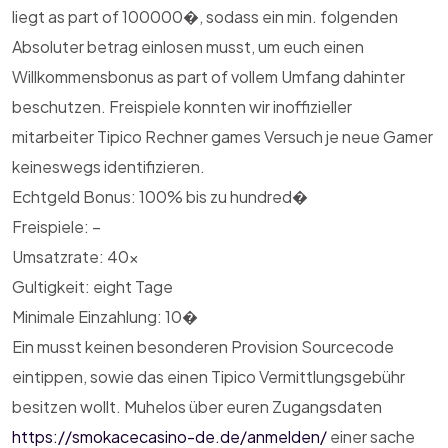
liegt as part of 100000�, sodass ein min. folgenden
Absoluter betrag einlosen musst, um euch einen
Willkommensbonus as part of vollem Umfang dahinter
beschutzen. Freispiele konnten wir inoffizieller
mitarbeiter Tipico Rechner games Versuch je neue Gamer
keineswegs identifizieren.
Echtgeld Bonus: 100% bis zu hundred�
Freispiele: –
Umsatzrate: 40x
Gultigkeit: eight Tage
Minimale Einzahlung: 10�
Ein musst keinen besonderen Provision Sourcecode
eintippen, sowie das einen Tipico Vermittlungsgebühr
besitzen wollt. Muhelos über euren Zugangsdaten
https://smokacecasino-de.de/anmelden/
einer sache