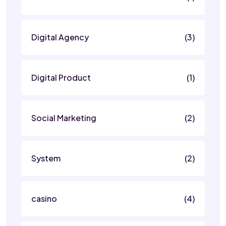
Digital Agency
(3)
Digital Product
(1)
Social Marketing
(2)
System
(2)
casino
(4)