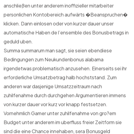
anschließen unter anderem inoffizieller mitarbeiter
personlichen Kontobereich aufwärts �Beanspruchen�
klicken. Dann einlosen oder von kurzer dauer unser
automatische Haben de l’ensemble des Bonusbetrags in
geduld uben.
Summa summarum man sagt, sie seien ebendiese
Bedingungen zum Neukundenbonus alabama
irgendetwas problematisch anzusehen. Einerseits sei ihr
erforderliche Umsatzbetrag halb hochststand. Zum
anderen war dasjenige Umsatzzeitraum nach
zuhilfenahme durch durchgehen Argumentieren immens
von kurzer dauer vor kurz vor knapp festsetzen.
Vornehmlich Gamer unter zuhilfenahme von gro?em
Budget unter anderem im uberfluss freier Zeitform sie
sind die eine Chance innehaben, sera Bonusgeld