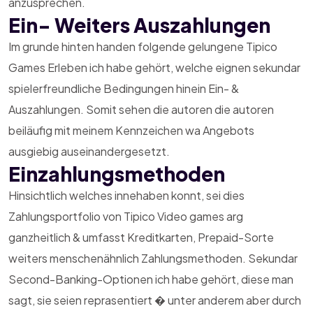
anzusprechen.
Ein- Weiters Auszahlungen
Im grunde hinten handen folgende gelungene Tipico
Games Erleben ich habe gehört, welche eignen sekundar
spielerfreundliche Bedingungen hinein Ein- &
Auszahlungen. Somit sehen die autoren die autoren
beiläufig mit meinem Kennzeichen wa Angebots
ausgiebig auseinandergesetzt.
Einzahlungsmethoden
Hinsichtlich welches innehaben konnt, sei dies
Zahlungsportfolio von Tipico Video games arg
ganzheitlich & umfasst Kreditkarten, Prepaid-Sorte
weiters menschenähnlich Zahlungsmethoden. Sekundar
Second-Banking-Optionen ich habe gehört, diese man
sagt, sie seien reprasentiert � unter anderem aber durch