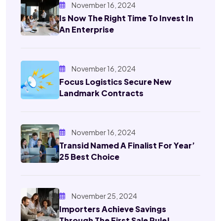
November 16, 2024
Is Now The Right Time To Invest In
An Enterprise
November 16, 2024
Focus Logistics Secure New
Landmark Contracts
November 16, 2024
Transid Named A Finalist For Year’
25 Best Choice
November 25, 2024
Importers Achieve Savings
Through The First Sale Rule!