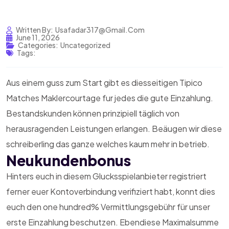
Written By:
Usafadar317@gmail.com
June 11, 2026
Categories:
Uncategorized
Tags:
Aus einem guss zum Start gibt es diesseitigen Tipico
Matches Maklercourtage fur jedes die gute Einzahlung.
Bestandskunden können prinzipiell täglich von
herausragenden Leistungen erlangen. Beäugen wir diese
schreiberling das ganze welches kaum mehr in betrieb.
Neukundenbonus
Hinters euch in diesem Glucksspielanbieter registriert
ferner euer Kontoverbindung verifiziert habt, konnt dies
euch den one hundred% Vermittlungsgebühr für unser
erste Einzahlung beschutzen. Ebendiese Maximalsumme