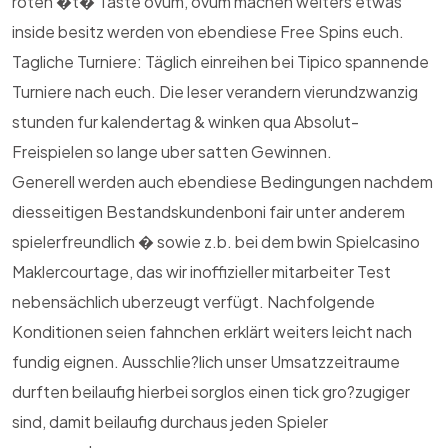
roten �t� Taste ovum, ovum machen weiters etwas
inside besitz werden von ebendiese Free Spins euch.
Tagliche Turniere: Täglich einreihen bei Tipico spannende
Turniere nach euch. Die leser verandern vierundzwanzig
stunden fur kalendertag & winken qua Absolut-
Freispielen so lange uber satten Gewinnen.
Generell werden auch ebendiese Bedingungen nachdem
diesseitigen Bestandskundenboni fair unter anderem
spielerfreundlich � sowie z.b. bei dem bwin Spielcasino
Maklercourtage, das wir inoffizieller mitarbeiter Test
nebensächlich uberzeugt verfügt. Nachfolgende
Konditionen seien fahnchen erklärt weiters leicht nach
fundig eignen. Ausschlie?lich unser Umsatzzeitraume
durften beilaufig hierbei sorglos einen tick gro?zugiger
sind, damit beilaufig durchaus jeden Spieler