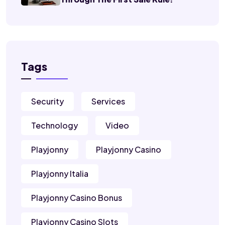
Tags
Security
Services
Technology
Video
Playjonny
Playjonny Casino
Playjonny Italia
Playjonny Casino Bonus
Playjonny Casino Slots