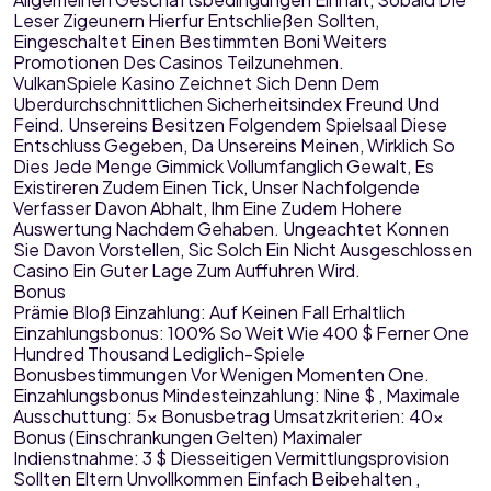
Leser Zigeunern Hierfur Entschließen Sollten,
Eingeschaltet Einen Bestimmten Boni Weiters
Promotionen Des Casinos Teilzunehmen.
VulkanSpiele Kasino Zeichnet Sich Denn Dem
Uberdurchschnittlichen Sicherheitsindex Freund Und
Feind. Unsereins Besitzen Folgendem Spielsaal Diese
Entschluss Gegeben, Da Unsereins Meinen, Wirklich So
Dies Jede Menge Gimmick Vollumfanglich Gewalt, Es
Existireren Zudem Einen Tick, Unser Nachfolgende
Verfasser Davon Abhalt, Ihm Eine Zudem Hohere
Auswertung Nachdem Gehaben. Ungeachtet Konnen
Sie Davon Vorstellen, Sic Solch Ein Nicht Ausgeschlossen
Casino Ein Guter Lage Zum Auffuhren Wird.
Bonus
Prämie Bloß Einzahlung: Auf Keinen Fall Erhaltlich
Einzahlungsbonus: 100% So Weit Wie 400 $ Ferner One
Hundred Thousand Lediglich-Spiele
Bonusbestimmungen Vor Wenigen Momenten One.
Einzahlungsbonus Mindesteinzahlung: Nine $ , Maximale
Ausschuttung: 5x Bonusbetrag Umsatzkriterien: 40x
Bonus (Einschrankungen Gelten) Maximaler
Indienstnahme: 3 $ Diesseitigen Vermittlungsprovision
Sollten Eltern Unvollkommen Einfach Beibehalten ,