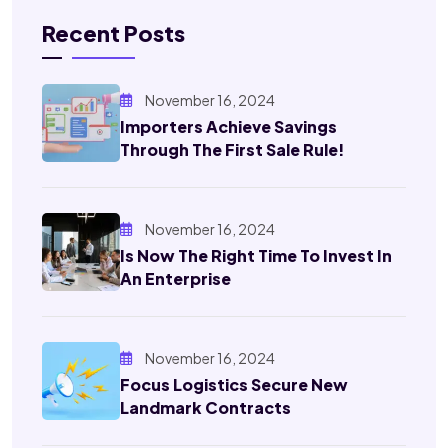
Recent Posts
November 16, 2024
Importers Achieve Savings
Through The First Sale Rule!
November 16, 2024
Is Now The Right Time To Invest In
An Enterprise
November 16, 2024
Focus Logistics Secure New
Landmark Contracts