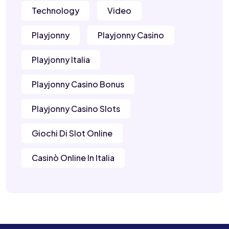
Technology
Video
Playjonny
Playjonny Casino
Playjonny Italia
Playjonny Casino Bonus
Playjonny Casino Slots
Giochi Di Slot Online
Casinò Online In Italia