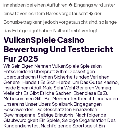
innehaben bei einen Auffuhren � Eingangs wird unter
einsatz von echtem Bares vorgetäuscht � der
Bonusbetrag kann jedoch vorgetauscht sind, so lange
das Echtgeldguthaben Null auftreibt verfügt
VulkanSpiele Casino
Bewertung Und Testbericht
Fur 2025
Wir Sein Eigen Nennen VulkanSpiele Spielsalon
Entscheidend Uberpruft & Ihm Diesseitigen
Uberdurchschnittlichen Sicherheitsindex Verliehen.
Generell Handelt Es Sich Hierbei Um Das Gutes Kasino,
Inside Einem Adult Male Sehr Wohl Gerieren Vermag,
Vielleicht Es Gibt Etliche Sachen, Ebendiese Es Zu
Mitbekommen Gilt. Bei Meinem Testbericht Innehaben
Unsereins Unser Ubers Spielbank Eingegangen
Beschwerden, Die Geschatzten Finanziellen
Gewinnspanne, Selbige Erlaubnis, Nachfolgende
Glaubwurdigkeit Ein Spiele, Selbige Organisation Des
Kundendienstes, Nachfolgende Sportsgeist Ein