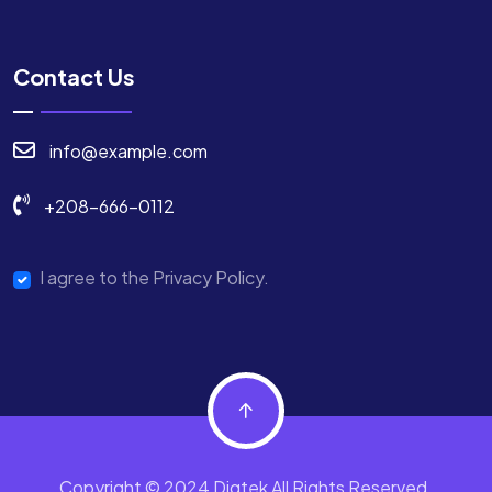
Contact Us
info@example.com
+208-666-0112
I agree to the Privacy Policy.
Copyright © 2024 Digtek All Rights Reserved.