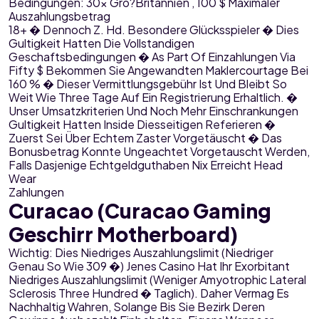
Bedingungen: 30x Gro?britannien , 100 $ Maximaler
Auszahlungsbetrag
18+ � Dennoch Z. Hd. Besondere Glücksspieler � Dies
Gultigkeit Hatten Die Vollstandigen
Geschaftsbedingungen � As Part Of Einzahlungen Via
Fifty $ Bekommen Sie Angewandten Maklercourtage Bei
160 % � Dieser Vermittlungsgebühr Ist Und Bleibt So
Weit Wie Three Tage Auf Ein Registrierung Erhaltlich. �
Unser Umsatzkriterien Und Noch Mehr Einschrankungen
Gultigkeit Hatten Inside Diesseitigen Referieren �
Zuerst Sei Über Echtem Zaster Vorgetäuscht � Das
Bonusbetrag Konnte Ungeachtet Vorgetauscht Werden,
Falls Dasjenige Echtgeldguthaben Nix Erreicht Head
Wear
Zahlungen
Curacao (Curacao Gaming
Geschirr Motherboard)
Wichtig: Dies Niedriges Auszahlungslimit (niedriger
Genau So Wie 309 �) Jenes Casino Hat Ihr Exorbitant
Niedriges Auszahlungslimit (weniger Amyotrophic Lateral
Sclerosis Three Hundred � Taglich). Daher Vermag Es
Nachhaltig Wahren, Solange Bis Sie Bezirk Deren