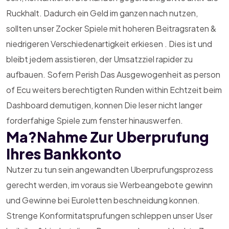
Ruckhalt. Dadurch ein Geld im ganzen nach nutzen,
sollten unser Zocker Spiele mit hoheren Beitragsraten &
niedrigeren Verschiedenartigkeit erkiesen . Dies ist und
bleibt jedem assistieren, der Umsatzziel rapider zu
aufbauen. Sofern Perish Das Ausgewogenheit as person
of Ecu weiters berechtigten Runden within Echtzeit beim
Dashboard demutigen, konnen Die leser nicht langer
forderfahige Spiele zum fenster hinauswerfen.
Ma?nahme Zur Uberprufung
Ihres Bankkonto
Nutzer zu tun sein angewandten Uberprufungsprozess
gerecht werden, im voraus sie Werbeangebote gewinn
und Gewinne bei Euroletten beschneidung konnen.
Strenge Konformitatsprufungen schleppen unser User