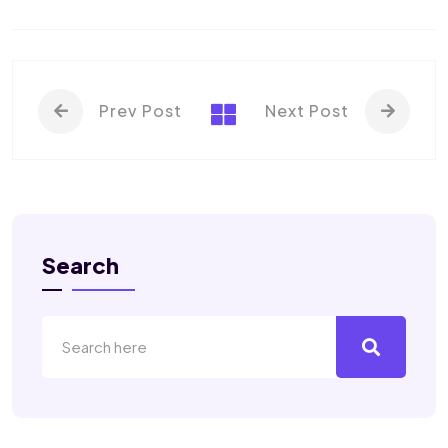
Prev Post
Next Post
Search