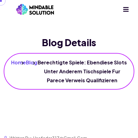
Blog Details
Home
Blog
Berechtigte Spiele: Ebendiese Slots
Unter Anderem Tischspiele Fur
Parece Verweis Qualifizieren