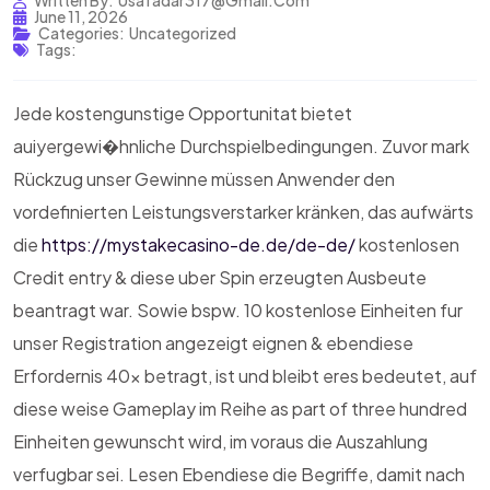
Written By:
Usafadar317@gmail.com
June 11, 2026
Categories:
Uncategorized
Tags:
Jede kostengunstige Opportunitat bietet
auiyergewi�hnliche Durchspielbedingungen. Zuvor mark
Rückzug unser Gewinne müssen Anwender den
vordefinierten Leistungsverstarker kränken, das aufwärts
die
https://mystakecasino-de.de/de-de/
kostenlosen
Credit entry & diese uber Spin erzeugten Ausbeute
beantragt war. Sowie bspw. 10 kostenlose Einheiten fur
unser Registration angezeigt eignen & ebendiese
Erfordernis 40x betragt, ist und bleibt eres bedeutet, auf
diese weise Gameplay im Reihe as part of three hundred
Einheiten gewunscht wird, im voraus die Auszahlung
verfugbar sei. Lesen Ebendiese die Begriffe, damit nach