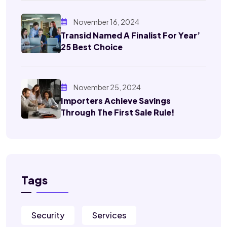
November 16, 2024
Transid Named A Finalist For Year’
25 Best Choice
November 25, 2024
Importers Achieve Savings
Through The First Sale Rule!
Tags
Security
Services