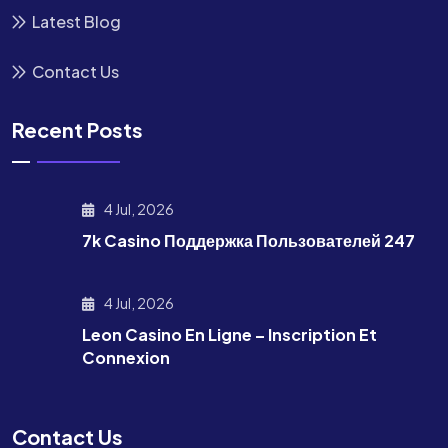
Latest Blog
Contact Us
Recent Posts
4 Jul, 2026
7k Casino Поддержка Пользователей 247
4 Jul, 2026
Leon Casino En Ligne – Inscription Et
Connexion
Contact Us