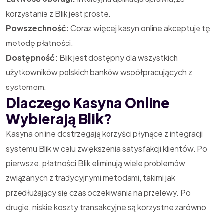
korzystanie z Blik jest proste.
Powszechność:
Coraz więcej kasyn online akceptuje tę
metodę płatności.
Dostępność:
Blik jest dostępny dla wszystkich
użytkowników polskich banków współpracujących z
systemem.
Dlaczego Kasyna Online
Wybierają Blik?
Kasyna online dostrzegają korzyści płynące z integracji
systemu Blik w celu zwiększenia satysfakcji klientów. Po
pierwsze, płatności Blik eliminują wiele problemów
związanych z tradycyjnymi metodami, takimi jak
przedłużający się czas oczekiwania na przelewy. Po
drugie, niskie koszty transakcyjne są korzystne zarówno