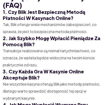
(FAQ)
1. Czy Blik Jest Bezpieczną Metodą
Płatności W Kasynach Online?
Tak, Blik oferuje wiele mechanizmów zabezpieczeń, co
sprawia, że jest to bezpieczna metoda płatności.
2. Jak Szybko Mogę Wpłacić Pieniądze Za
Pomocą Blik?
Transakcje realizowane są niemal natychmiastowo, co
oznacza, że wpłata będzie widoczna na twoim koncie
praktycznie od razu.
3. Czy Każda Gra W Kasynie Online
Akceptuje Blik?
Nie wszystkie kasyna oferują Blik jako metodę płatności,
dlatego warto sprawdzić dostępność tej opcji w
wybranym kasynie.
4. Jak Mogę Wypłacić Wygrane Przy