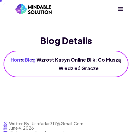
Blog Details
Home
Blog
Wzrost Kasyn Online Blik: Co Muszą
Wiedzieć Gracze
Written By:
Usafadar317@gmail.com
June 4, 2026