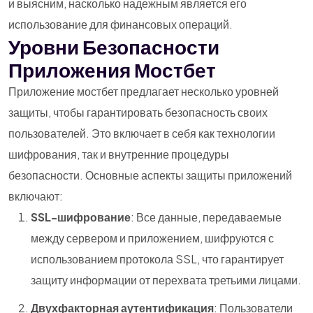
и выясним, насколько надежным является его
использование для финансовых операций.
Уровни Безопасности
Приложения Мостбет
Приложение мостбет предлагает несколько уровней
защиты, чтобы гарантировать безопасность своих
пользователей. Это включает в себя как технологии
шифрования, так и внутренние процедуры
безопасности. Основные аспекты защиты приложений
включают:
SSL-шифрование
: Все данные, передаваемые
между сервером и приложением, шифруются с
использованием протокола SSL, что гарантирует
защиту информации от перехвата третьими лицами.
Двухфакторная аутентификация
: Пользователи