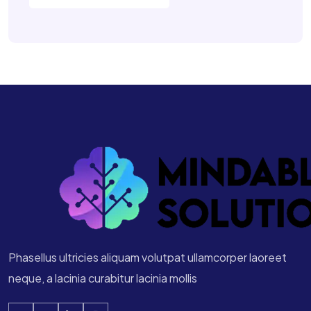
Phasellus ultricies aliquam volutpat ullamcorper laoreet
neque, a lacinia curabitur lacinia mollis