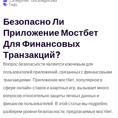
Categories:
Uncategorized
Tags:
Безопасно Ли
Приложение Мостбет
Для Финансовых
Транзакций?
Вопрос безопасности является ключевым для
пользователей приложений, связанных с финансовыми
транзакциями. Приложение мостбет, популярное в
сфере онлайн-ставок и азартных игр, вызывает много
вопросов относительно защиты личных данных и
финансов пользователей. В этой статье мы подробно
разберем уровни безопасности, предлагаемые мостбет,