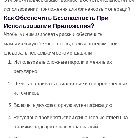
использовании приложения для финансовых операций.
Как Обеспечить Безопасность При
Использовании Приложения?
Чтобы минимизировать риски и обеспечить
максимальную безопасность, пользователям стоит
следовать нескольким рекомендациям:
Использовать сложные пароли и менять их
регулярно.
Не устанавливать приложение из непроверенных
источников.
Включить двухфакторную аутентификацию.
Регулярно проверять свои финансовые отчеты на
наличие подозрительных транзакций.