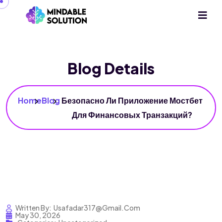
Blog Details
Home
Blog
Безопасно Ли Приложение Мостбет
Для Финансовых Транзакций?
Written By:
Usafadar317@gmail.com
May 30, 2026