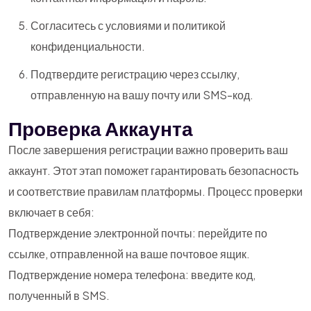
Согласитесь с условиями и политикой
конфиденциальности.
Подтвердите регистрацию через ссылку,
отправленную на вашу почту или SMS-код.
Проверка Аккаунта
После завершения регистрации важно проверить ваш
аккаунт. Этот этап поможет гарантировать безопасность
и соответствие правилам платформы. Процесс проверки
включает в себя:
Подтверждение электронной почты: перейдите по
ссылке, отправленной на ваше почтовое ящик.
Подтверждение номера телефона: введите код,
полученный в SMS.