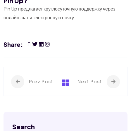
Pin Up?
Pin Up предлагает круглосуточную поддержку через
онлайн-чат и электронную почту.
Share:
Prev Post
Next Post
Search