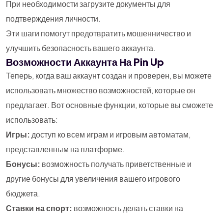
При необходимости загрузите документы для
подтверждения личности.
Эти шаги помогут предотвратить мошенничество и
улучшить безопасность вашего аккаунта.
Возможности Аккаунта На Pin Up
Теперь, когда ваш аккаунт создан и проверен, вы можете
использовать множество возможностей, которые он
предлагает. Вот основные функции, которые вы сможете
использовать:
Игры:
доступ ко всем играм и игровым автоматам,
представленным на платформе.
Бонусы:
возможность получать приветственные и
другие бонусы для увеличения вашего игрового
бюджета.
Ставки на спорт:
возможность делать ставки на