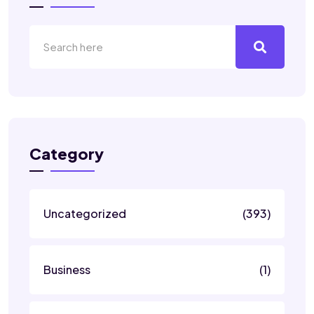
Category
Uncategorized
(393)
Business
(1)